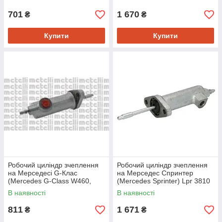
W210, W211, W212,
W460, W461, W463,
701
1 670
₴
₴
Купити
Купити
Робочий циліндр зчеплення
Робочий циліндр зчеплення
на Мерседесі G-Клас
на Мерседес Спринтер
(Mercedes G-Class W460,
(Mercedes Sprinter) Lpr 3810
W461,W463) Metelli 540018
В наявності
В наявності
811
1 671
₴
₴