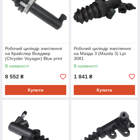
Робочий циліндр зчеплення
Робочий циліндр зчеплення
на Крайслер Вояджер
на Мазда 3 (Mazda 3) Lpr
(Chrysler Voyager) Blue print
3081
ADA103610
В наявності
В наявності
8 552
1 841
₴
₴
Купити
Купити