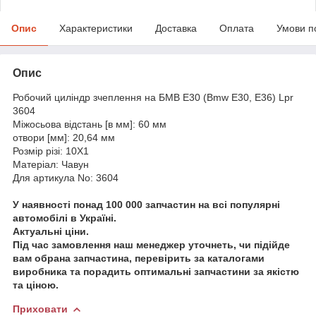
Опис
Характеристики
Доставка
Оплата
Умови п
Опис
Робочий циліндр зчеплення на БМВ Е30 (Bmw E30, E36) Lpr
3604
Міжосьова відстань [в мм]: 60 мм
отвори [мм]: 20,64 мм
Розмір різі: 10X1
Матеріал: Чавун
Для артикула No: 3604
У наявності понад 100 000 запчастин на всі популярні
автомобілі в Україні.
Актуальні ціни.
Під час замовлення наш менеджер уточнеть, чи підійде
вам обрана запчастина, перевірить за каталогами
виробника та порадить оптимальні запчастини за якістю
та ціною.
Приховати