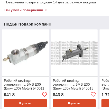
Повернення товару впродовж 14 днів за рахунок покупця
Всі умови повернення
Подібні товари компанії
Робочий циліндр
Робочий циліндр
Робо
зчеплення на БМВ Е30
зчеплення на БМВ Е30
зчеп
(Bmw E30) Metelli 540011
(Bmw E30) Metelli 540013
(Bmw
941
843
1 7
₴
₴
Купити
Купити