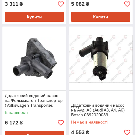
3 311
5 082
₴
₴
Купити
Купити
Додатковий водяний насос
на Фольксваген Транспортер
(Volkswagen Transporter,
Додатковий водяний насос
Transporter T5) Pierburg
на Ауді A3 (Audi A3, A4, A6)
В наявності
702074580
Bosch 0392020039
6 172
Немає в наявності
₴
4 553
₴