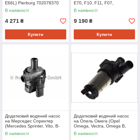
E66L) Pierburg 702078370
E70, F10, F11, F07,
F01,F02,F03,F04) Pierburg
В наявності
В наявності
706033440
4 271
9 190
₴
₴
Купити
Купити
Додатковий водяний насос
Додатковий водяний насос
на Мерседес Спринтер
на Опель Омега (Opel
(Mercedes Sprinter, Vito, B-
Omega, Vectra, Omega B,
Class W245, W246, C-Class
Vectra B) Bosch 0392020034
В наявності
В наявності
W202, W203, W204, E-Class