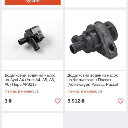
Купити
Додатковий водяний насос
Додатковий водяний насос
на Ауді A4 (Audi A4, A5, A6,
на Фольксваген Пассат
A8) Hepu AP8217
(Volkswagen Passat, Passat
B7) Pierburg 702074610
Немає в наявності
Немає в наявності
3
5 912
₴
₴