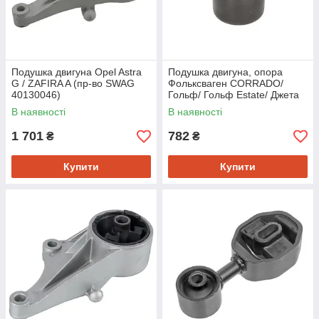
Подушка двигуна Opel Astra
Подушка двигуна, опора
G / ZAFIRA A (пр-во SWAG
Фольксваген CORRADO/
40130046)
Гольф/ Гольф Estate/ Джета
III/ Пассат (пр-во MEYLE
В наявності
В наявності
1001990027)
1 701
782
₴
₴
Купити
Купити