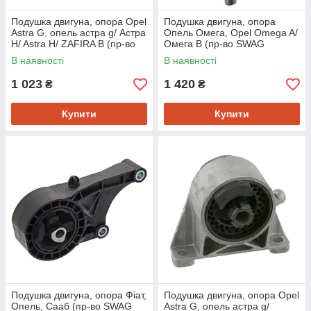
Подушка двигуна, опора Opel
Подушка двигуна, опора
Astra G, опель астра g/ Астра
Опель Омега, Opel Omega A/
H/ Astra H/ ZAFIRA B (пр-во
Омега B (пр-во SWAG
CORTECO 21652322)
40130001)
В наявності
В наявності
1 023
1 420
₴
₴
Купити
Купити
Подушка двигуна, опора Фіат,
Подушка двигуна, опора Opel
Опель, Сааб (пр-во SWAG
Astra G, опель астра g/