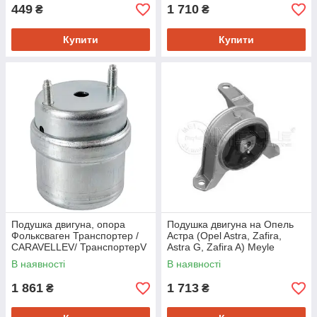
449
1 710
₴
₴
Купити
Купити
Подушка двигуна, опора
Подушка двигуна на Опель
Фольксваген Транспортер /
Астра (Opel Astra, Zafira,
CARAVELLEV/ ТранспортерV
Astra G, Zafira A) Meyle
(пр-во FEBI 18858)
6145680001
В наявності
В наявності
1 861
1 713
₴
₴