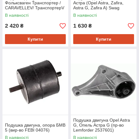
Фольксваген Транспортер /
Астра (Opel Astra, Zafira,
CARAVELLEV/ ТранспортерV
Astra G, Zafira A) Swag
(пр-во SWAG 30130087)
40130053
В наявності
В наявності
2 420
1 630
₴
₴
Купити
Купити
Подушка двигуна Opel Astra
Подушка двигуна, опора БМВ
G, Опель Астра G (пр-во
5 (вир-во FEBI 04076)
Lemforder 2537601)
В наявності
В наявності