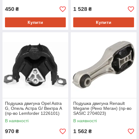
450
1 528
₴
₴
Купити
Купити
Подушка двигуна Opel Astra
Подушка двигуна Renault
G, Опель Астра G/ Вектра A
Megane (Рено Меган) (пр-во
(пр-во Lemforder 1226101)
SASIC 2704023)
В наявності
В наявності
970
1 562
₴
₴