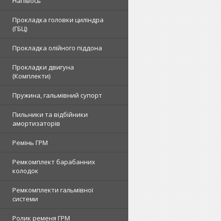
Напівось
Прокладка головки циліндра
(ГБЦ)
Прокладка олійного піддона
Прокладки двигуна
(Комплекти)
Пружина, гальмівний супорт
Пильники та відбійники
амортизаторів
Ремінь ГРМ
Ремкомплект барабанних
колодок
Ремкомплекти гальмівної
системи
Ролик ременя ГРМ