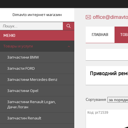
Dimavto интернет-магазин
office@dimavt
ГЛАВНАЯ
ТОВ
Товары и услуги
Запчастини BMW
Запчасти FORD
Приводний рем
Запчастини Mercedes-Benz
Запчастини Opel
Запчастини Renault Logan,
Дачи Логан
pr71539
Запчастин Renault