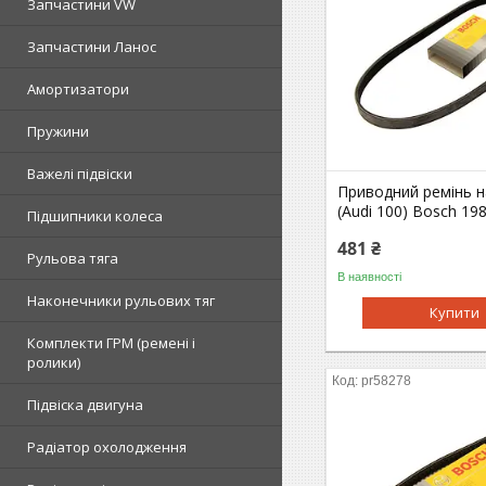
Запчастини VW
Запчастини Ланос
Амортизатори
Пружини
Важелі підвіски
Приводний ремінь н
(Audi 100) Bosch 19
Підшипники колеса
481 ₴
Рульова тяга
В наявності
Наконечники рульових тяг
Купити
Комплекти ГРМ (ремені і
ролики)
pr58278
Підвіска двигуна
Радіатор охолодження