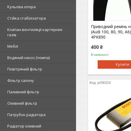
Кульова опора
Стійка стабілізатора
Приводний ремінь н
Клапан вентиляції картерних
(Audi 100, 80, 90, A6
газів
4PK890
Меблі
400 ₴
В наявності
Водяний насос (помпа)
Купити
Повітряний фільтр
Фільтр салону
pr58324
Паливний фільтр
Оливний фільтр
Патрубок радіатора
Радіатор оливний