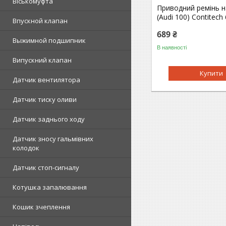
Віськомуфта
Приводний ремінь н
(Audi 100) Contitec
Впускной клапан
689 ₴
Выжимной подшипник
В наявності
Випускний клапан
Купити
Датчик вентилятора
Датчик тиску оливи
Датчик заднього ходу
Датчик зносу гальмівних
колодок
Датчик стоп-сигналу
Котушка запалювання
Кошик зчеплення