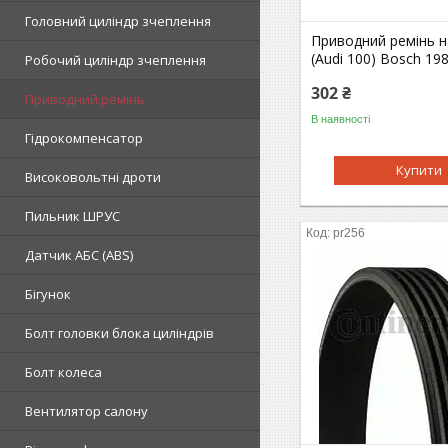
Головний циліндр зчеплення
Приводний ремінь н
(Audi 100) Bosch 19
Робочий циліндр зчеплення
302 ₴
Приводний ремінь
В наявності
Гідрокомпенсатор
Купити
Високовольтні дроти
Пильник ШРУС
pr256
Датчик АБС (ABS)
Бігунок
Болт головки блока циліндрів
Болт колеса
Вентилятор салону