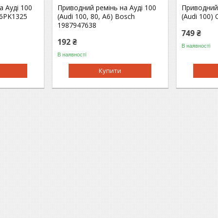
а Ауді 100
Приводний ремінь на Ауді 100
Приводний 
h 6PK1325
(Audi 100, 80, A6) Bosch
(Audi 100)
1987947638
749 ₴
192 ₴
В наявності
В наявності
Купити