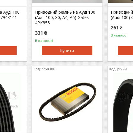
а Ауді 100
Приводний ремінь на Ауді 100
Приводний 
87948141
(Audi 100, 80, A4, A6) Gates
(Audi 100) 
4PK855
261 ₴
331 ₴
В наявності
В наявності
Купити
pr58380
pr299