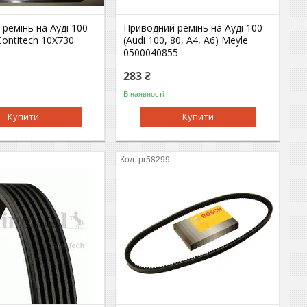
ремінь на Ауді 100
Приводний ремінь на Ауді 100
Contitech 10X730
(Audi 100, 80, A4, A6) Meyle
0500040855
283 ₴
В наявності
Купити
Купити
pr58299