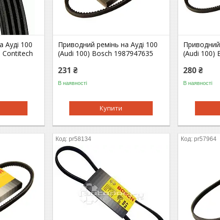
а Ауді 100
Приводний ремінь на Ауді 100
Приводний 
) Contitech
(Audi 100) Bosch 1987947635
(Audi 100)
231 ₴
280 ₴
В наявності
В наявності
Купити
pr58134
pr57964