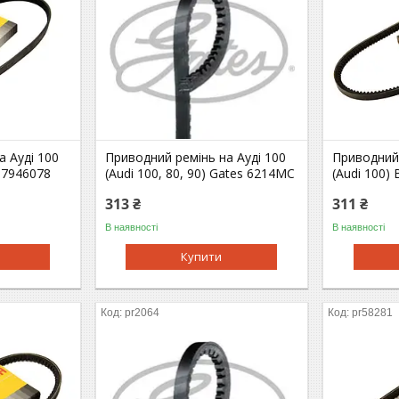
а Ауді 100
Приводний ремінь на Ауді 100
Приводний 
87946078
(Audi 100, 80, 90) Gates 6214MC
(Audi 100)
313 ₴
311 ₴
В наявності
В наявності
Купити
pr2064
pr58281