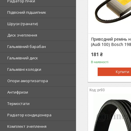
Радіатор пічки
Підвісний підшипник
Шруси (гранати)
Диск зчеплення
Приводний ремінь н
(Audi 100) Bosch 19
Гальмівний барабан
181 ₴
Гальмівний диск
В наявності
Гальмівні колодки
Купити
Опори амортизатора
pr93
Антифризи
Термостати
Радіатор кондиціонера
Комплект зчеплення