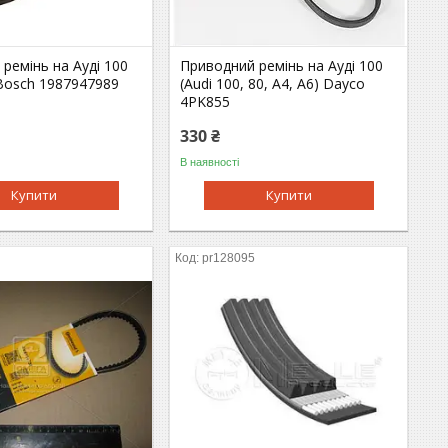
ремінь на Ауді 100
Приводний ремінь на Ауді 100
 Bosch 1987947989
(Audi 100, 80, A4, A6) Dayco
4PK855
330 ₴
В наявності
Купити
Купити
pr128095