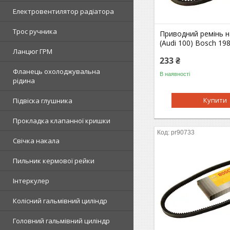
Електровентилятор радіатора
Трос ручника
Приводний ремінь н
(Audi 100) Bosch 19
Ланцюг ГРМ
233 ₴
Фланець охолоджувальна
В наявності
рідина
Купити
Підвіска глушника
Прокладка клапанної кришки
pr90733
Свічка накала
Пильник кермової рейки
Інтеркулер
Колісний гальмівний циліндр
Головний гальмівний циліндр