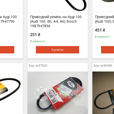
а Ауді 100
Приводний ремінь на Ауді 100
Приводний 
87947790
(Audi 100, 80, A4, A6) Bosch
(Audi 100)
1987947896
451 ₴
251 ₴
В наявності
В наявності
Купити
pr47833
pr49490