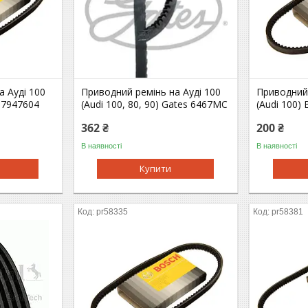
а Ауді 100
Приводний ремінь на Ауді 100
Приводний 
87947604
(Audi 100, 80, 90) Gates 6467MC
(Audi 100)
362 ₴
200 ₴
В наявності
В наявності
Купити
pr58335
pr58381