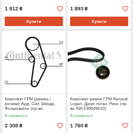
1 812
1 893
₴
₴
Купити
Купити
Комплект ГРМ (ремінь і
Комплект ремня ГРМ Renault
ролики) Ауді, Сіат, Шкода,
Logan, Дачія логан, Рено (пр-
Фольксваген (пр-во
во INA 530049010)
CONTITECH CT908K1)
В наявності
В наявності
2 308
1 760
₴
₴