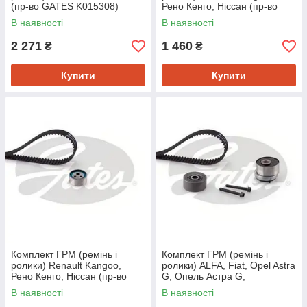
(пр-во GATES K015308)
Рено Кенго, Ніссан (пр-во
SKF VKMA06010)
В наявності
В наявності
2 271
1 460
₴
₴
Купити
Купити
Комплект ГРМ (ремінь і
Комплект ГРМ (ремінь і
ролики) Renault Kangoo,
ролики) ALFA, Fiat, Opel Astra
Рено Кенго, Ніссан (пр-во
G, Опель Астра G,
GATES K015454XS)
CHEVROLET (пр-во GATES
В наявності
В наявності
K015603XS)