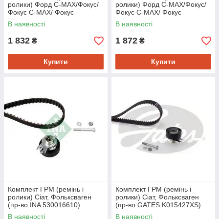
ролики) Форд C-MAX/Фокус/
ролики) Форд C-MAX/Фокус/
Фокус C-MAX/ Фокус
Фокус C-MAX/ Фокус
універсал (пр-во INA
універсал (пр-во SNR
В наявності
В наявності
530014210)
KD452.22)
1 832
1 872
₴
₴
Купити
Купити
Комплект ГРМ (ремінь і
Комплект ГРМ (ремінь і
ролики) Сіат, Фольксваген
ролики) Сіат, Фольксваген
(пр-во INA 530016610)
(пр-во GATES K015427XS)
В наявності
В наявності