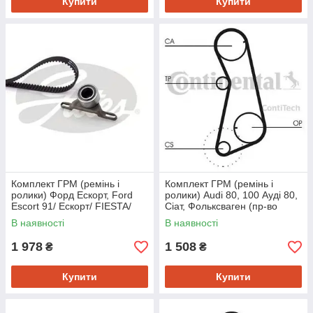
Купити
Купити
Комплект ГРМ (ремінь і
Комплект ГРМ (ремінь і
ролики) Форд Ескорт, Ford
ролики) Audi 80, 100 Ауді 80,
Escort 91/ Ескорт/ FIESTA/
Сіат, Фольксваген (пр-во
Оріон/ Сієра (пр-во GATES
CONTITECH CT637K1)
В наявності
В наявності
1 978
1 508
₴
₴
Купити
Купити