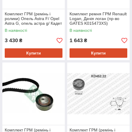
Комплект ГРМ (ремінь і
Комплект ремня ГРМ Renault
ролики) Опель Astra F/ Opel
Logan, Дачія логан (пр-во
Astra G, опель астра g/ Кадет
GATES K015473XS)
E (пр-во INA 530007910)
В наявності
В наявності
3 430
1 643
₴
₴
Купити
Купити
Комплект ГРМ (ремінь і
Комплект ГРМ (ремінь і