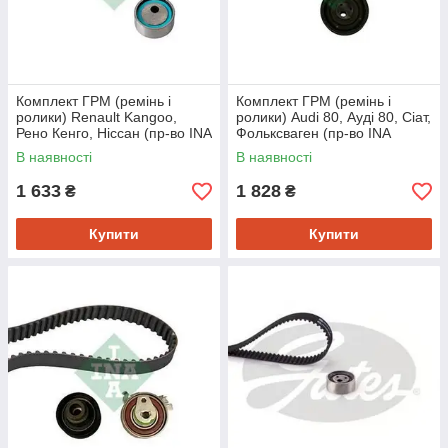
Комплект ГРМ (ремінь і
Комплект ГРМ (ремінь і
ролики) Renault Kangoo,
ролики) Audi 80, Ауді 80, Сіат,
Рено Кенго, Ніссан (пр-во INA
Фольксваген (пр-во INA
530018210)
530000310)
В наявності
В наявності
1 633
1 828
₴
₴
Купити
Купити