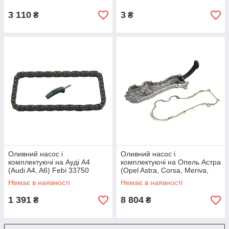
3 110
3
₴
₴
Оливний насос і
Оливний насос і
комплектуючі на Ауді A4
комплектуючі на Опель Астра
(Audi A4, A6) Febi 33750
(Opel Astra, Corsa, Meriva,
Astra H, Astra J) Pierburg
Немає в наявності
Немає в наявності
704193020
1 391
8 804
₴
₴