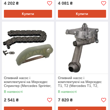
4 202
4 081
₴
₴
Купити
Купити
Оливний насос і
Оливний насос і
комплектуючі на Мерседес
комплектуючі на Мерседес
Спринтер (Mercedes Sprinter,
Т1, Т2 (Mercedes T1, T2,
C-Class W202, W203, W204,
Sprinter) Febi 01981
В наявності
В наявності
E-Class W124, W210, W211,
W212,
2 541
7 820
₴
₴