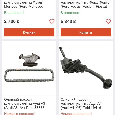
комплектуючі на Форд
комплектуючі на Форд Фокус
Монрео (Ford Mondeo,
(Ford Focus, Fusion, Fiesta)
Transit) Swag 50933910
Pierburg 728048070
В наявності
В наявності
2 730
5 843
₴
₴
Купити
Купити
Оливний насос і
Оливний насос і
комплектуючі на Ауді A3
комплектуючі на Ауді A4
(Audi A3, A4) Febi 33835
(Audi A4, A6) Febi 19416
Немає в наявності
Немає в наявності