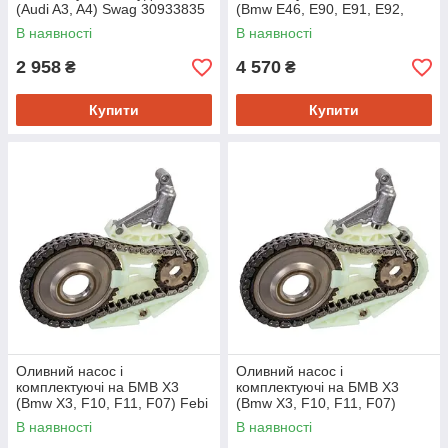
(Audi A3, A4) Swag 30933835
(Bmw E46, E90, E91, E92,
E93, E60, E61, X3,
В наявності
В наявності
E81,E82,E87,E88) Swag
20947978
2 958
4 570
₴
₴
Купити
Купити
Оливний насос і
Оливний насос і
комплектуючі на БМВ Х3
комплектуючі на БМВ Х3
(Bmw X3, F10, F11, F07) Febi
(Bmw X3, F10, F11, F07)
46140
Swag 20946140
В наявності
В наявності