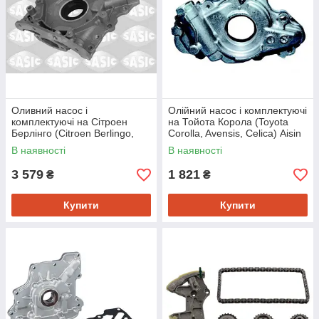
Оливний насос і
Олійний насос і комплектуючі
комплектуючі на Сітроен
на Тойота Корола (Toyota
Берлінго (Citroen Berlingo,
Corolla, Avensis, Celica) Aisin
C3, C4, C5) Sasic 3650001
OPT044
В наявності
В наявності
3 579
1 821
₴
₴
Купити
Купити