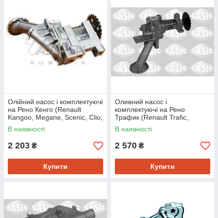
Олійний насос і комплектуючі
Оливний насос і
на Рено Кенго (Renault
комплектуючі на Рено
Kangoo, Megane, Scenic, Clio,
Трафик (Renault Trafic,
Modus) Asam 30372
Kangoo, Master, Megane,
В наявності
В наявності
Laguna) Sasic 3654009
2 203
2 570
₴
₴
Купити
Купити