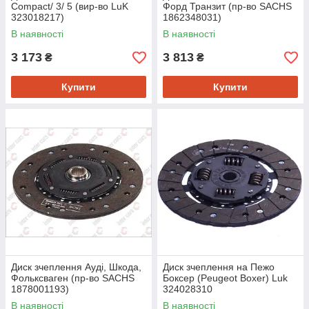
Compact/ 3/ 5 (вир-во LuK
Форд Транзит (пр-во SACHS
323018217)
1862348031)
В наявності
В наявності
3 173
3 813
₴
₴
Купити
Купити
Диск зчеплення Ауді, Шкода,
Диск зчеплення на Пежо
Фольксваген (пр-во SACHS
Боксер (Peugeot Boxer) Luk
1878001193)
324028310
В наявності
В наявності