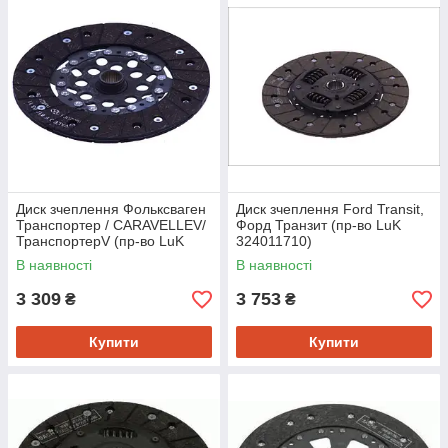
Диск зчеплення Фольксваген
Диск зчеплення Ford Transit,
Транспортер / CARAVELLEV/
Форд Транзит (пр-во LuK
ТранспортерV (пр-во LuK
324011710)
322028110)
В наявності
В наявності
3 309
3 753
₴
₴
Купити
Купити