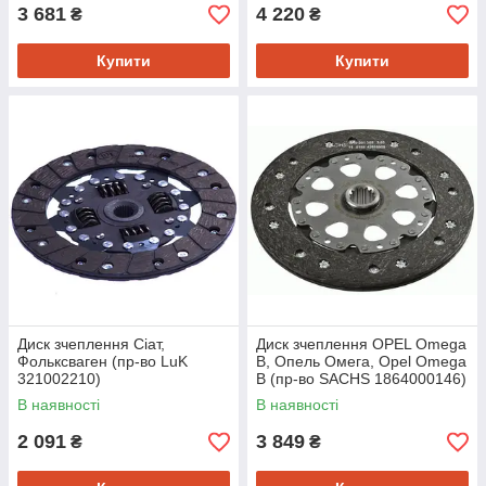
3 681
4 220
₴
₴
Купити
Купити
Диск зчеплення Сіат,
Диск зчеплення OPEL Omega
Фольксваген (пр-во LuK
B, Опель Омега, Opel Omega
321002210)
B (пр-во SACHS 1864000146)
В наявності
В наявності
2 091
3 849
₴
₴