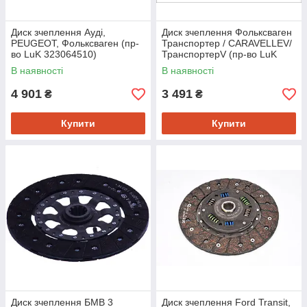
Диск зчеплення Ауді,
Диск зчеплення Фольксваген
PEUGEOT, Фольксваген (пр-
Транспортер / CARAVELLEV/
во LuK 323064510)
ТранспортерV (пр-во LuK
323027810)
В наявності
В наявності
4 901
3 491
₴
₴
Купити
Купити
Диск зчеплення БМВ 3
Диск зчеплення Ford Transit,