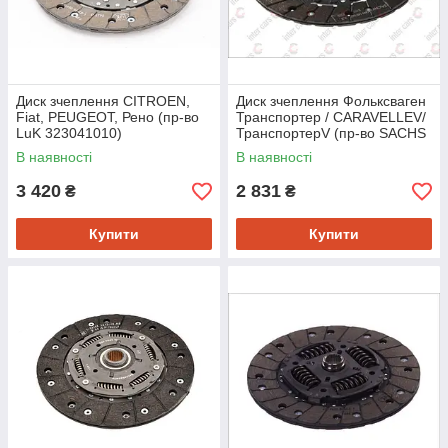
Диск зчеплення CITROEN,
Диск зчеплення Фольксваген
Fiat, PEUGEOT, Рено (пр-во
Транспортер / CARAVELLEV/
LuK 323041010)
ТранспортерV (пр-во SACHS
1864528741)
В наявності
В наявності
3 420
2 831
₴
₴
Купити
Купити