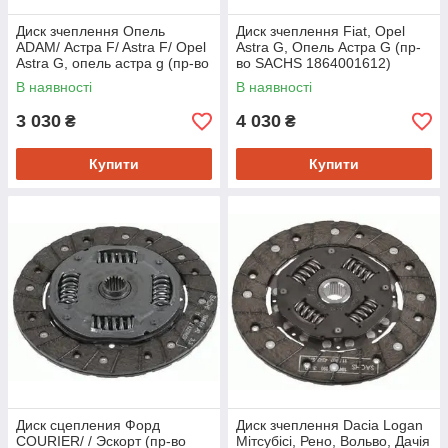
Диск зчеплення Опель
Диск зчеплення Fiat, Opel
ADAM/ Астра F/ Astra F/ Opel
Astra G, Опель Астра G (пр-
Astra G, опель астра g (пр-во
во SACHS 1864001612)
SACHS 1878040545)
В наявності
В наявності
3 030
4 030
₴
₴
Купити
Купити
Диск сцепления Форд
Диск зчеплення Dacia Logan
COURIER/ / Эскорт (пр-во
Мітсубісі, Рено, Вольво, Дачія