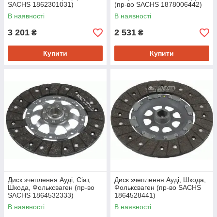
SACHS 1862301031)
(пр-во SACHS 1878006442)
В наявності
В наявності
3 201
2 531
₴
₴
Купити
Купити
Диск зчеплення Ауді, Сіат,
Диск зчеплення Ауді, Шкода,
Шкода, Фольксваген (пр-во
Фольксваген (пр-во SACHS
SACHS 1864532333)
1864528441)
В наявності
В наявності