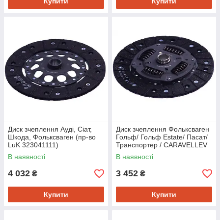
Купити
Купити
Диск зчеплення Ауді, Сіат,
Диск зчеплення Фольксваген
Шкода, Фольксваген (пр-во
Гольф/ Гольф Estate/ Пасат/
LuK 323041111)
Транспортер / CARAVELLEV
(пр-во LuK 322014711)
В наявності
В наявності
4 032
3 452
₴
₴
Купити
Купити