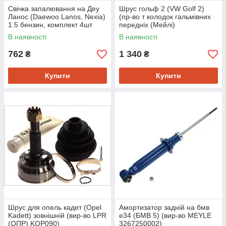
Свічка запалювання на Деу
Шрус гольф 2 (VW Golf 2)
Ланос (Daewoo Lanos, Nexia)
(пр-во т колодок гальмівних
1.5 бензин, комплект 4шт
передніх (Мейлі)
Bosch 0242232803
1004980011)
В наявності
В наявності
762
1 340
₴
₴
Купити
Купити
Шрус для опель кадет (Opel
Амортизатор задній на бмв
Kadett) зовнішній (вир-во LPR
е34 (БМВ 5) (вир-во MEYLE
(ОПР) KOP090)
3267250002)