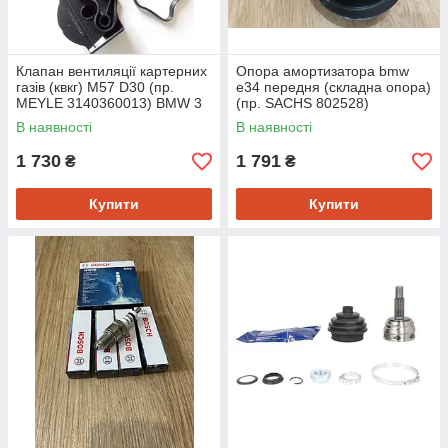
Клапан вентиляції картерних
Опора амортизатора bmw
газів (квкг) M57 D30 (пр.
e34 передня (складна опора)
MEYLE 3140360013) BMW 3
(пр. SACHS 802528)
(E46),5 (E60), X3 (E83), 3.0d
В наявності
В наявності
1 730
1 791
₴
₴
Купити
Купити