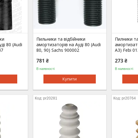
ки
Пильники та відбійники
Пилники та
ді 80 (Audi
амортизаторів на Ауді 80 (Audi
амортизато
47
80, 90) Sachs 900002
A3) Febi 0
781 ₴
273 ₴
В наявності
В наявності
Купити
pr20281
pr20764