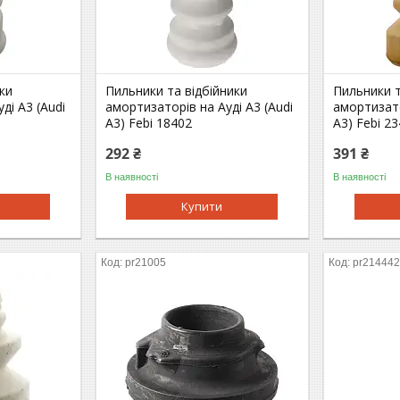
ки
Пильники та відбійники
Пильники т
ді A3 (Audi
амортизаторів на Ауді A3 (Audi
амортизато
A3) Febi 18402
A3) Febi 2
292 ₴
391 ₴
В наявності
В наявності
Купити
pr21005
pr21444