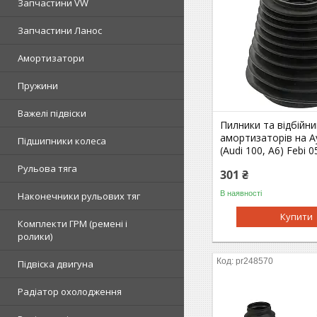
Запчастини VW
Запчастини Ланос
Амортизатори
Пружини
Важелі підвіски
Пилники та відбійни
амортизаторів на А
Підшипники колеса
(Audi 100, A6) Febi 
Рульова тяга
301 ₴
В наявності
Наконечники рульових тяг
Купити
Комплекти ГРМ (ремені і
ролики)
pr248570
Підвіска двигуна
Радіатор охолодження