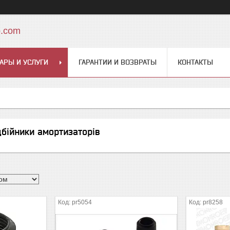
o.com
АРЫ И УСЛУГИ
ГАРАНТИИ И ВОЗВРАТЫ
КОНТАКТЫ
дбійники амортизаторів
pr5054
pr8258