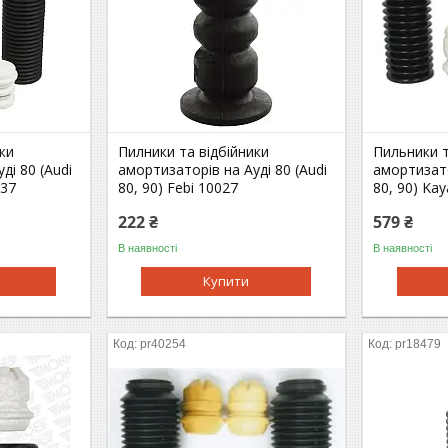
ки
Пилники та відбійники
Пильники т
ді 80 (Audi
амортизаторів на Ауді 80 (Audi
амортизато
037
80, 90) Febi 10027
80, 90) Ka
222 ₴
579 ₴
В наявності
В наявності
Купити
pr40254
pr18479