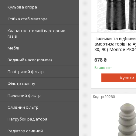
Кульова опора
Стійка стабілізатора
Клапан вентиляції картерних
газів
Пилники та відбійни
амортизаторів на Ау
Меблі
80, 90) Monroe PK0
678 ₴
Водяний насос (помпа)
В наявності
Повітряний фільтр
Купити
Фільтр салону
Паливний фільтр
pr20280
Оливний фільтр
Патрубок радіатора
Радіатор оливний