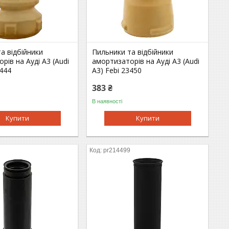
а відбійники
Пильники та відбійники
рів на Ауді A3 (Audi
амортизаторів на Ауді A3 (Audi
3444
A3) Febi 23450
383 ₴
В наявності
Купити
Купити
2
pr214499