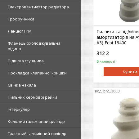
Електровентилятор радіатора
Трос ручника
Ланцюг ГРМ
Пилники та відбійни
амортизаторів на Ау
A3) Febi 18400
Фланець охолоджувальна
рідина
312 ₴
Підвіска глушника
В наявності
Купити
Прокладка клапанної кришки
Свічка накала
pr213683
Пильник кермової рейки
Інтеркулер
Колісний гальмівний циліндр
Головний гальмівний циліндр