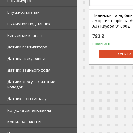
Віськомуфта
Впускной клапан
Пильники та відбій
амортизаторів на Ау
Выжимной подшипник
A3) Kayaba 910002
Випускний клапан
782 ₴
В наявності
Датчик вентилятора
Купити
Датчик тиску оливи
Датчик заднього ходу
Датчик зносу гальмівних
колодок
Датчик стоп-сигналу
Котушка запалювання
Кошик зчеплення