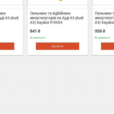
ники
Пильники та відбійники
Пильники т
ді A3 (Audi
амортизаторів на Ауді A3 (Audi
амортизато
A3) Kayaba 910004
A3) Kayaba
841 ₴
958 ₴
В наявності
В наявності
Купити