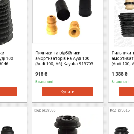
ки
Пилники та відбійники
Пильники т
уді 100
амортизаторів на Ауді 100
амортизато
05046
(Audi 100, A6) Kayaba 915705
(Audi 100,
918 ₴
1 388 ₴
В наявності
В наявності
Купити
pr19586
pr5015