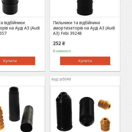
а відбійники
Пильники та відбійники
рів на Ауді A3 (Audi
амортизаторів на Ауді A3 (Audi
8657
A3) Febi 39248
252 ₴
В наявності
Купити
Купити
pr5049