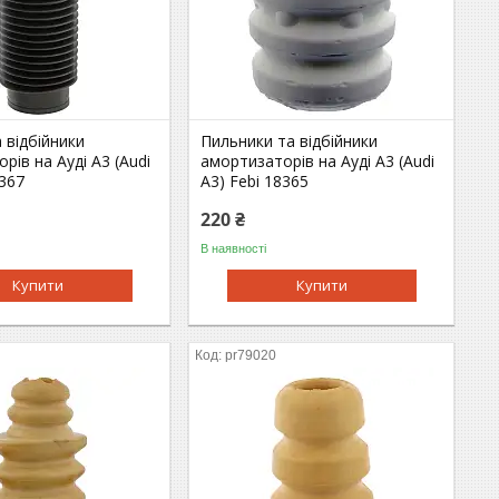
 відбійники
Пильники та відбійники
рів на Ауді A3 (Audi
амортизаторів на Ауді A3 (Audi
1367
A3) Febi 18365
220 ₴
В наявності
Купити
Купити
pr79020