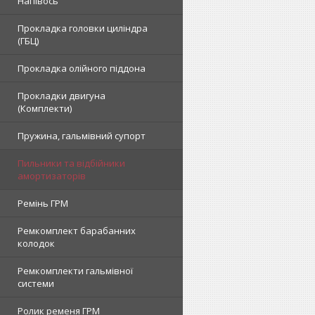
Напівось
Прокладка головки циліндра
(ГБЦ)
Прокладка олійного піддона
Прокладки двигуна
(Комплекти)
Пружина, гальмівний супорт
Пильники та відбійники
амортизаторів
Ремінь ГРМ
Ремкомплект барабанних
колодок
Ремкомплекти гальмівної
системи
Ролик ременя ГРМ