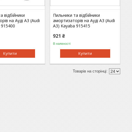
а відбійники
Пильники та відбійники
рів на Ауді A3 (Audi
амортизаторів на Ауді A3 (Audi
 915400
A3) Kayaba 915415
921 ₴
В наявності
Купити
Купити