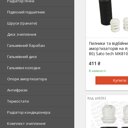
Радіатор пічки
Підвісний підшипник
Шруси (гранати)
Диск зчеплення
Пилники та відбійни
Гальмівний барабан
амортизаторів на Ау
80) Sato tech MK81
Гальмівний диск
411 ₴
Гальмівні колодки
В наявності
Опори амортизатора
Купити
Антифризи
pr8261
Термостати
Радіатор кондиціонера
Комплект зчеплення