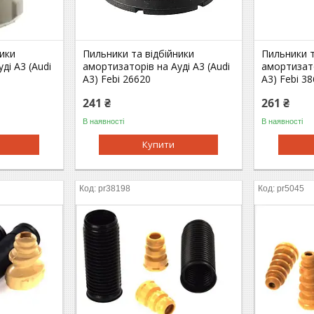
ники
Пильники та відбійники
Пильники т
ді A3 (Audi
амортизаторів на Ауді A3 (Audi
амортизато
A3) Febi 26620
A3) Febi 3
241 ₴
261 ₴
В наявності
В наявності
Купити
pr38198
pr5045