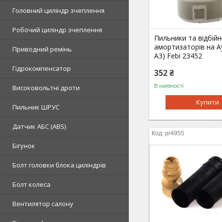
Головний циліндр зчеплення
Робочий циліндр зчеплення
Пильники та відбій
амортизаторів на Ау
Приводний ремінь
A3) Febi 23452
Гідрокомпенсатор
352 ₴
В наявності
Високовольтні дроти
Купити
Пильник ШРУС
Датчик АБС (ABS)
pr4955
Бігунок
Болт головки блока циліндрів
Болт колеса
Вентилятор салону