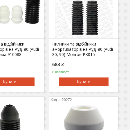
а відбійники
Пилники та відбійники
рів на Ауді 80 (Audi
амортизаторів на Ауді 80 (Audi
yaba 910088
80, 90) Monroe PK015
683 ₴
В наявності
Купити
Купити
pr20272