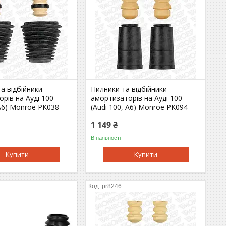
а відбійники
Пилники та відбійники
рів на Ауді 100
амортизаторів на Ауді 100
 A6) Monroe PK038
(Audi 100, A6) Monroe PK094
1 149 ₴
В наявності
Купити
Купити
pr8246