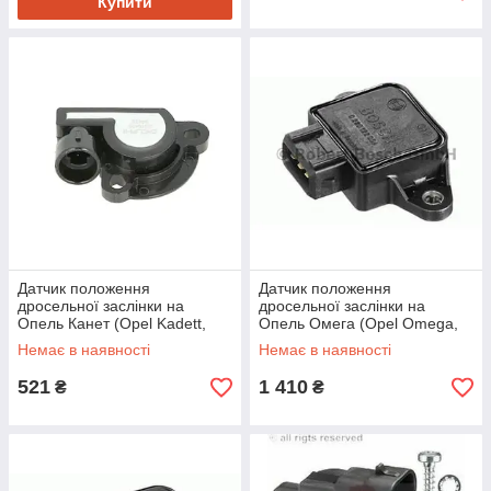
Купити
Датчик положення
Датчик положення
дросельної заслінки на
дросельної заслінки на
Опель Канет (Opel Kadett,
Опель Омега (Opel Omega,
Vectra, Astra, Corsa, Astra F,
Kadett, Vectra, Astra, Frontera,
Немає в наявності
Немає в наявності
Astra G, Vectra A, Ascona)
Calibra, Astra F, Omega A,
521
1 410
₴
₴