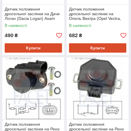
Датчик положення
Датчик положення
дросельної заслінки на Дачи
дросельної заслінки на
Логан (Dacia Logan) Asam
Опель Вектра (Opel Vectra,
30813
Frontera, Calibra, Vectra B,
В наявності
В наявності
Frontera A) Vernet TP0026
490
682
₴
₴
Купити
Купити
Датчик положення
Датчик положення
дросельної заслінки на Рено
дросельної заслінки на Рено