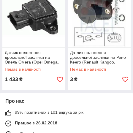
Датчик положення
Датчик положення
дросельної заслінки на
дросельної заслінки на Рено
Опель Омега (Opel Omega,
Кенго (Renault Kangoo,
Vectra, Astra, Astra G, Omega
Megane) Facet 105093
Немає в наявності
Немає в наявності
B, Vectra B) Bosch
0280122014
1 433
3
₴
₴
Про нас
99% позитивних з 101 відгука за рік
Працює з 26.02.2018