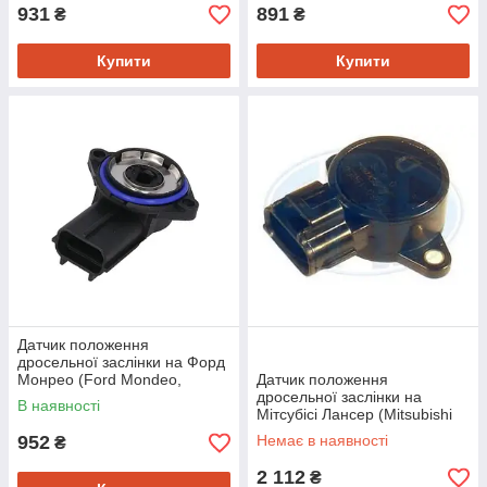
931
891
₴
₴
Купити
Купити
Датчик положення
дросельної заслінки на Форд
Монрео (Ford Mondeo,
Датчик положення
Focus, Transit, Fiesta) Delphi
дросельної заслінки на
В наявності
SS1052812B1
Мітсубісі Лансер (Mitsubishi
Lancer, Outlander, Galant) Era
952
Немає в наявності
₴
550439
2 112
₴