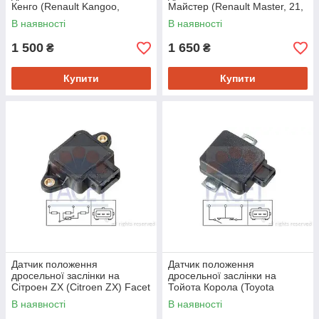
Кенго (Renault Kangoo,
Майстер (Renault Master, 21,
Twingo, Clio) Facet 105001
25, 19) Facet 105079
В наявності
В наявності
1 500
1 650
₴
₴
Купити
Купити
Датчик положення
Датчик положення
дросельної заслінки на
дросельної заслінки на
Сітроен ZX (Citroen ZX) Facet
Тойота Корола (Toyota
105002
Corolla, Camry, Carina) Facet
В наявності
В наявності
105066