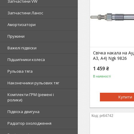
Запчастини VW
Запчастини Ланос
Амортизатори
Пружини
Важелі підвіски
Свічка накала на Ауд
A3, A4) Ngk 9826
Підшипники колеса
1 459 ₴
Рульова тяга
В наявності
Наконечники рульових тяг
Комплекти ГРМ (ремені і
Купити
ролики)
Підвіска двигуна
pr64742
Радіатор охолодження