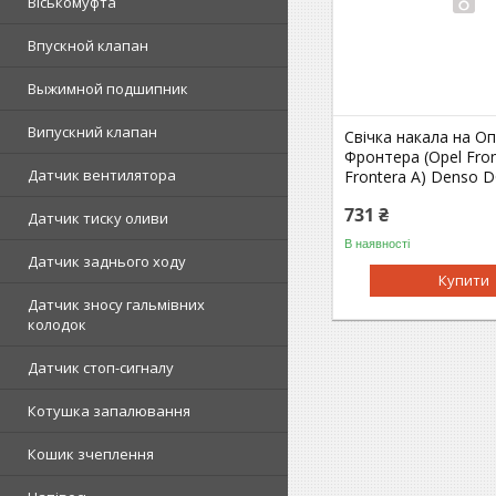
Віськомуфта
Впускной клапан
Выжимной подшипник
Випускний клапан
Свічка накала на О
Фронтера (Opel Fron
Датчик вентилятора
Frontera A) Denso 
731 ₴
Датчик тиску оливи
В наявності
Датчик заднього ходу
Купити
Датчик зносу гальмівних
колодок
Датчик стоп-сигналу
Котушка запалювання
Кошик зчеплення