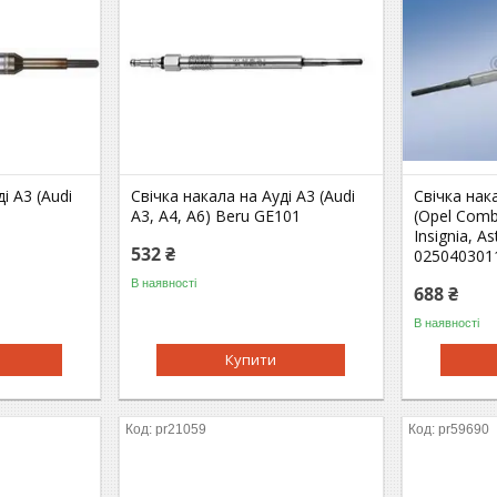
і A3 (Audi
Свічка накала на Ауді A3 (Audi
Свічка на
A3, A4, A6) Beru GE101
(Opel Combo
Insignia, As
532 ₴
025040301
В наявності
688 ₴
В наявності
Купити
pr21059
pr59690