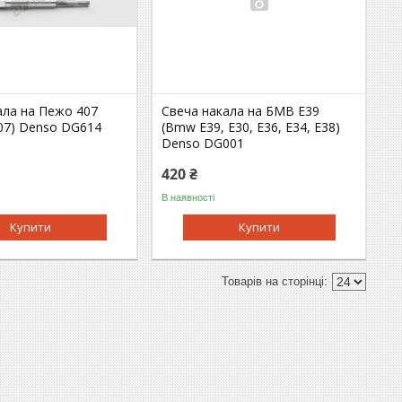
ала на Пежо 407
Свеча накала на БМВ Е39
407) Denso DG614
(Bmw E39, E30, E36, E34, E38)
Denso DG001
420 ₴
В наявності
Купити
Купити