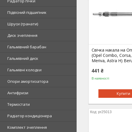
Радіатор пічки
Підвісний підшипник
Шруси (гранати)
Диск зчеплення
Гальмівний барабан
Свічка накала на О
(Opel Combo, Corsa,
Гальмівний диск
Meriva, Astra H) Be
Гальмівні колодки
441 ₴
В наявності
Опори амортизатора
Антифризи
Купити
Термостати
pr25013
Радіатор кондиціонера
Комплект зчеплення