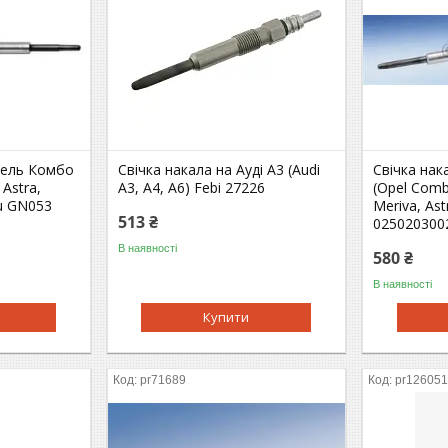
пель Комбо
Свічка накала на Ауді A3 (Audi
Свічка на
 Astra,
A3, A4, A6) Febi 27226
(Opel Comb
ru GN053
Meriva, As
513 ₴
025020300
В наявності
580 ₴
В наявності
Купити
pr71689
pr12605