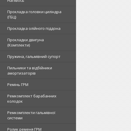
Напівось
Прокладка головки циліндра
(ГБЦ)
Прокладка олійного піддона
Прокладки двигуна
(Комплекти)
Пружина, гальмівний супорт
Пильники та відбійники
амортизаторів
Ремінь ГРМ
Ремкомплект барабанних
колодок
Ремкомплекти гальмівної
системи
Ролик ременя ГРМ