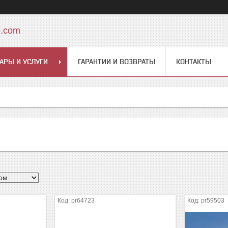
o.com
АРЫ И УСЛУГИ
ГАРАНТИИ И ВОЗВРАТЫ
КОНТАКТЫ
pr64723
pr59503