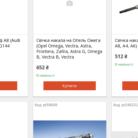
і A8 (Audi
Свічка накала на Опель Омега
Свічка нака
DG144
(Opel Omega, Vectra, Astra,
A8, A4, A6)
Frontera, Zafira, Astra G, Omega
512 ₴
B, Vectra B, Vectra
В наявності
652 ₴
В наявності
Купити
pr59649
pr24823