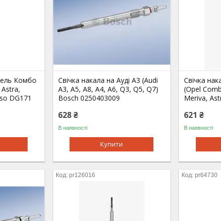
пель Комбо
Свічка накала на Ауді A3 (Audi
Свічка на
 Astra,
A3, A5, A8, A4, A6, Q3, Q5, Q7)
(Opel Comb
nso DG171
Bosch 0250403009
Meriva, As
628 ₴
621 ₴
В наявності
В наявності
Купити
pr126016
pr64730