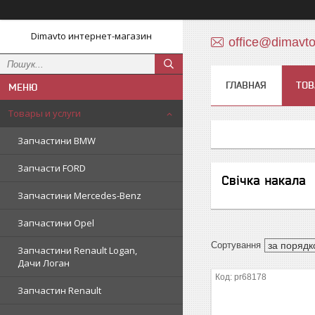
Dimavto интернет-магазин
office@dimavt
ГЛАВНАЯ
ТОВ
Товары и услуги
Запчастини BMW
Запчасти FORD
Свічка накала
Запчастини Mercedes-Benz
Запчастини Opel
Запчастини Renault Logan,
Дачи Логан
pr68178
Запчастин Renault