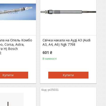
кала на Опель Комбо
Свічка накала на Ауді A3 (Audi
o, Corsa, Astra,
A3, A4, A6) Ngk 7768
tra H) Bosch
601 ₴
2
В наявності
Купити
Купити
1
pr25031