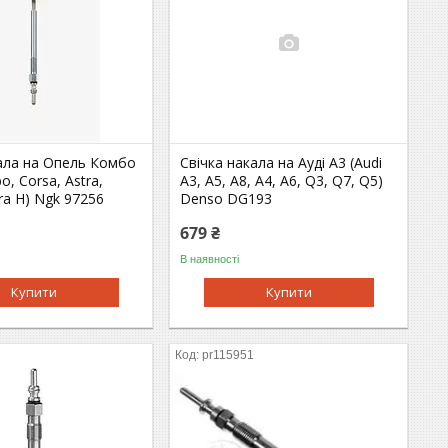
кала на Опель Комбо
Свічка накала на Ауді A3 (Audi
o, Corsa, Astra,
A3, A5, A8, A4, A6, Q3, Q7, Q5)
tra H) Ngk 97256
Denso DG193
679 ₴
В наявності
Купити
Купити
pr115951