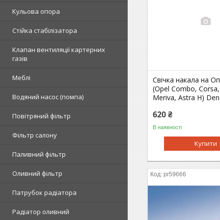
Кульова опора
Стійка стабілізатора
Клапан вентиляції картерних
газів
Меблі
Свічка накала на О
(Opel Combo, Corsa,
Водяний насос (помпа)
Meriva, Astra H) De
620 ₴
Повітряний фільтр
В наявності
Фільтр салону
Купити
Паливний фільтр
Оливний фільтр
pr59666
Патрубок радіатора
Радіатор оливний