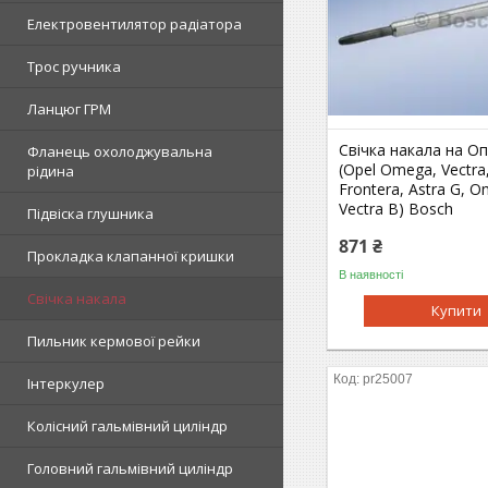
Електровентилятор радіатора
Трос ручника
Ланцюг ГРМ
Свічка накала на О
Фланець охолоджувальна
(Opel Omega, Vectra,
рідина
Frontera, Astra G, 
Vectra B) Bosch
Підвіска глушника
871 ₴
Прокладка клапанної кришки
В наявності
Свічка накала
Купити
Пильник кермової рейки
pr25007
Інтеркулер
Колісний гальмівний циліндр
Головний гальмівний циліндр