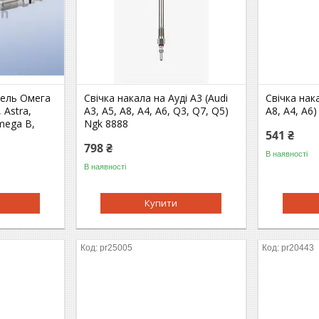
пель Омега
Свічка накала на Ауді A3 (Audi
Свічка нака
 Astra,
A3, A5, A8, A4, A6, Q3, Q7, Q5)
A8, A4, A6
Omega B,
Ngk 8888
541 ₴
798 ₴
В наявності
В наявності
Купити
pr25005
pr20443