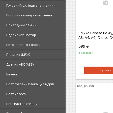
Головний циліндр зчеплення
Робочий циліндр зчеплення
Приводний ремінь
Свічка накала на Ауд
Гідрокомпенсатор
A8, A4, A6) Denso 
Високовольтні дроти
599 ₴
В наявності
Пильник ШРУС
Датчик АБС (ABS)
Купити
Бігунок
Болт головки блока циліндрів
pr24983
Болт колеса
Вентилятор салону