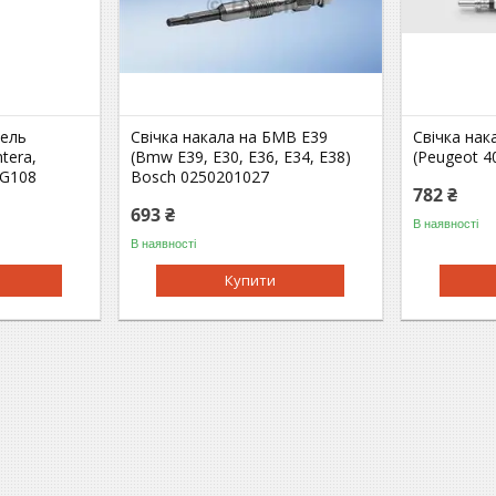
пель
Свічка накала на БМВ Е39
Свічка нак
tera,
(Bmw E39, E30, E36, E34, E38)
(Peugeot 
DG108
Bosch 0250201027
782 ₴
693 ₴
В наявності
В наявності
Купити