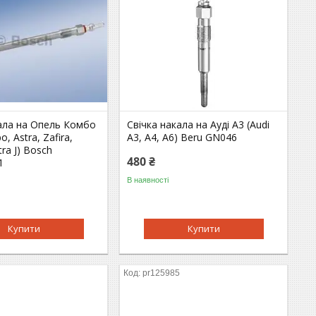
кала на Опель Комбо
Свічка накала на Ауді A3 (Audi
, Astra, Zafira,
A3, A4, A6) Beru GN046
tra J) Bosch
480 ₴
1
В наявності
Купити
Купити
pr125985