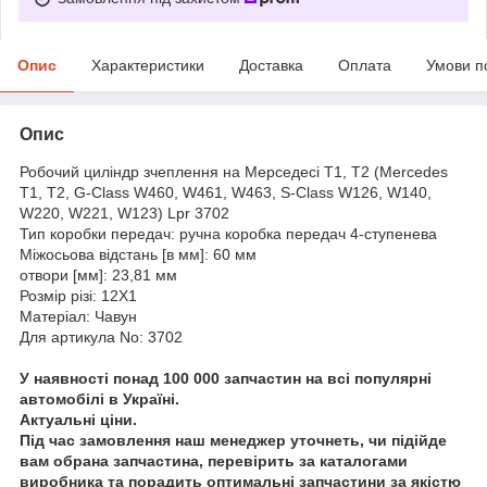
Опис
Характеристики
Доставка
Оплата
Умови п
Опис
Робочий циліндр зчеплення на Мерседесі Т1, Т2 (Mercedes
T1, T2, G-Class W460, W461, W463, S-Class W126, W140,
W220, W221, W123) Lpr 3702
Тип коробки передач: ручна коробка передач 4-ступенева
Міжосьова відстань [в мм]: 60 мм
отвори [мм]: 23,81 мм
Розмір різі: 12X1
Матеріал: Чавун
Для артикула No: 3702
У наявності понад 100 000 запчастин на всі популярні
автомобілі в Україні.
Актуальні ціни.
Під час замовлення наш менеджер уточнеть, чи підійде
вам обрана запчастина, перевірить за каталогами
виробника та порадить оптимальні запчастини за якістю