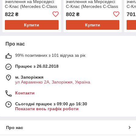
зчеплення на Мерседесі
зчеплення на Мерседесі
зчеп
C-Клас (Mercedes C-Class
C-Клас (Mercedes C-Class
C-Кл
W202, W203, W204, E-
W202, W203, W204, E-
W202
822
802
701
₴
₴
Class W124, W210, W211,
Class W124, W210, W211,
Clas
W212,
W212,
W21
Купити
Купити
Про нас
99% позитивних з 101 відгука за рік
Працює з 26.02.2018
м. Запоріжжя
ул Авраменко 2А, Запоріжжя, Україна
Контакти
Сьогодні працює з 09:00 до 16:30
Показати весь графік роботи
Про нас