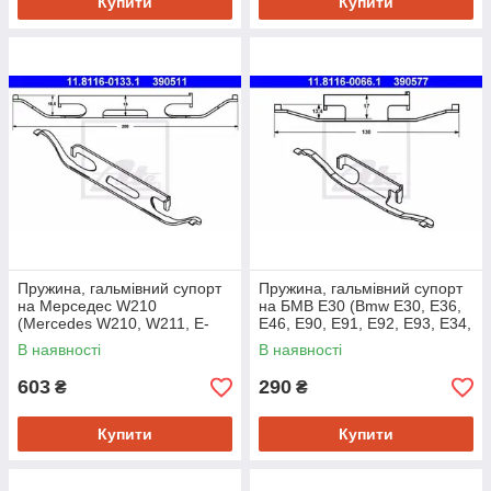
Купити
Купити
Пружина, гальмівний супорт
Пружина, гальмівний супорт
на Мерседес W210
на БМВ Е30 (Bmw E30, E36,
(Mercedes W210, W211, E-
E46, E90, E91, E92, E93, E34,
Class W124, W210, W211,
E32, E81,E82,E87,E88) Ate
В наявності
В наявності
W212, S-Class
603
290
₴
₴
Купити
Купити