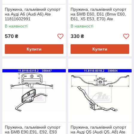
Пружина, гальмівний супорт
Пружина, гальмівний супорт
на Ауді A6 (Audi A6) Ate
на БМВ Е60, Е61 (Bmw E60,
11811602991
E61, X5 E53, E70) Ate
11811603301
В наявності
В наявності
570
330
₴
₴
Купити
Купити
Пружина, гальмівний супорт
Пружина, гальмівний супорт
на БМВ Е90,Е91, Е92, Е93
на Ауді Q5 (Audi Q5, A8) Ate