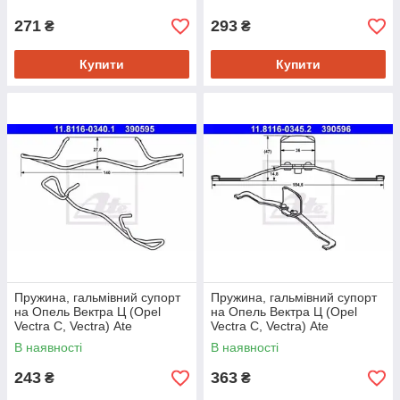
271
293
₴
₴
Купити
Купити
Пружина, гальмівний супорт
Пружина, гальмівний супорт
на Опель Вектра Ц (Opel
на Опель Вектра Ц (Opel
Vectra C, Vectra) Ate
Vectra C, Vectra) Ate
11811603401
11811603452
В наявності
В наявності
243
363
₴
₴