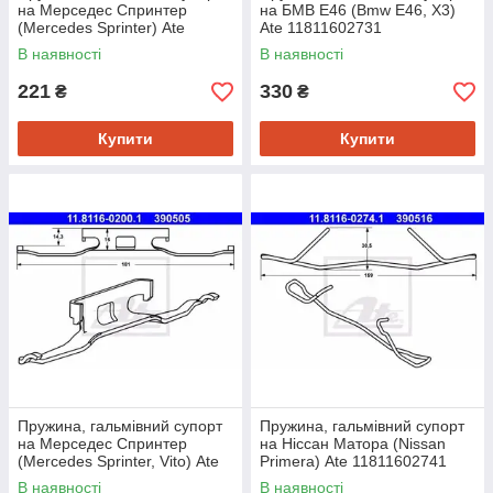
на Мерседес Спринтер
на БМВ Е46 (Bmw E46, X3)
(Mercedes Sprinter) Ate
Ate 11811602731
11811601911
В наявності
В наявності
221
330
₴
₴
Купити
Купити
Пружина, гальмівний супорт
Пружина, гальмівний супорт
на Мерседес Спринтер
на Ніссан Матора (Nissan
(Mercedes Sprinter, Vito) Ate
Primera) Ate 11811602741
11811602001
В наявності
В наявності