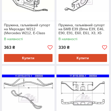
Пружина, гальмівний супорт
Пружина, гальмівний супорт
на Мерседес W212
на БМВ Е39 (Bmw E39, E46,
(Mercedes W212, E-Class
E90, E91, E60, E61, X3, X5
W124, W210, W211, W212)
E53) Ate 11811602961
В наявності
В наявності
Ate 11811600872
363
330
₴
₴
Купити
Купити