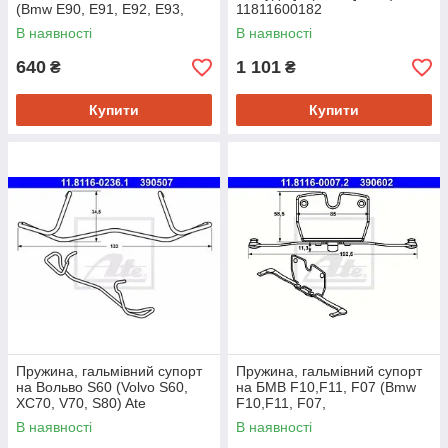
(Bmw E90, E91, E92, E93,
11811600182
E60, E61, E65, E66L) Ate
В наявності
В наявності
640
1 101
₴
₴
Купити
Купити
Пружина, гальмівний супорт
Пружина, гальмівний супорт
на Вольво S60 (Volvo S60,
на БМВ F10,F11, F07 (Bmw
XC70, V70, S80) Ate
F10,F11, F07,
11811602361
F01,F02,F03,F04) Ate
В наявності
В наявності
11811600072