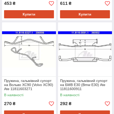
453
611
₴
₴
Купити
Купити
Пружина, гальмівний супорт
Пружина, гальмівний супорт
на Вольво XC90 (Volvo XC90)
на БМВ Е30 (Bmw E30) Ate
Ate 11811603271
11811600911
В наявності
В наявності
270
292
₴
₴