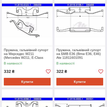
Пружина, гальмівний супорт
Пружина, гальмівний супорт
на Мерседес W211
на БМВ Е36 (Bmw E36, E46)
(Mercedes W211, E-Class
Ate 11811601091
W124, W210, W211, W212, G-
В наявності
В наявності
Class
332
322
₴
₴
Купити
Купити