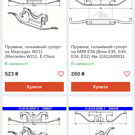
Пружина, гальмівний супорт
Пружина, гальмівний супорт
на Мерседес W211
на БМВ Е36 (Bmw E36, E46,
(Mercedes W211, E-Class
E34, E32) Ate 11811600831
W124, W210, W211, W212, S-
В наявності
В наявності
Class
523
260
₴
₴
Купити
Купити