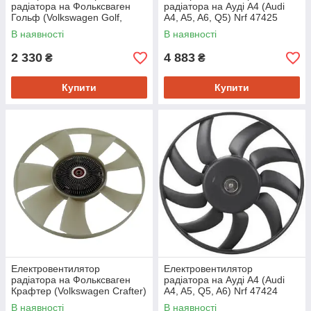
радіатора на Фольксваген
радіатора на Ауді A4 (Audi
Гольф (Volkswagen Golf,
A4, A5, A6, Q5) Nrf 47425
Polo) Nrf 47064
В наявності
В наявності
2 330
4 883
₴
₴
Купити
Купити
Електровентилятор
Електровентилятор
радіатора на Фольксваген
радіатора на Ауді A4 (Audi
Крафтер (Volkswagen Crafter)
A4, A5, Q5, A6) Nrf 47424
Febi 47311
В наявності
В наявності