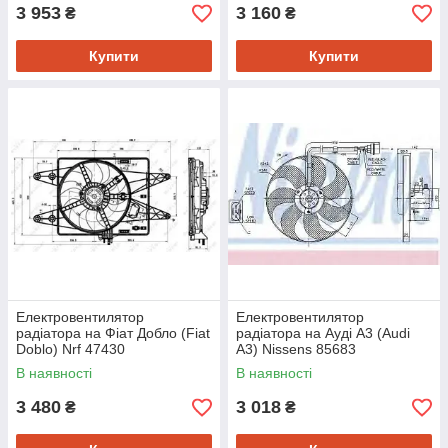
3 953
3 160
₴
₴
Купити
Купити
Електровентилятор
Електровентилятор
радіатора на Фіат Добло (Fiat
радіатора на Ауді A3 (Audi
Doblo) Nrf 47430
A3) Nissens 85683
В наявності
В наявності
3 480
3 018
₴
₴