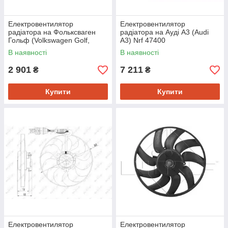
Електровентилятор
Електровентилятор
радіатора на Фольксваген
радіатора на Ауді A3 (Audi
Гольф (Volkswagen Golf,
A3) Nrf 47400
Jetta, Polo, Golf 4) Swag
В наявності
В наявності
99914742
2 901
7 211
₴
₴
Купити
Купити
Електровентилятор
Електровентилятор