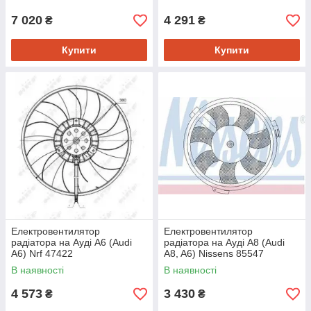
7 020
4 291
₴
₴
Купити
Купити
Електровентилятор
Електровентилятор
радіатора на Ауді A6 (Audi
радіатора на Ауді A8 (Audi
A6) Nrf 47422
A8, A6) Nissens 85547
В наявності
В наявності
4 573
3 430
₴
₴