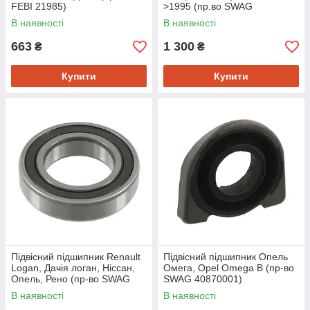
FEBI 21985)
>1995 (пр.во SWAG
20870002)
В наявності
В наявності
663
1 300
₴
₴
Купити
Купити
Підвісний підшипник Renault
Підвісний підшипник Опель
Logan, Дачія логан, Ніссан,
Омега, Opel Omega B (пр-во
Опель, Рено (пр-во SWAG
SWAG 40870001)
60921985)
В наявності
В наявності