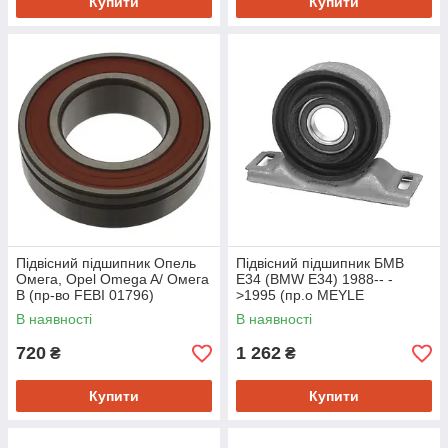
Купити
Купити
Підвісний підшипник Опель
Підвісний підшипник БМВ
Омега, Opel Omega A/ Омега
Е34 (BMW E34) 1988-- -
B (пр-во FEBI 01796)
>1995 (пр.о MEYLE
3002612191/S)
В наявності
В наявності
720
1 262
₴
₴
Купити
Купити