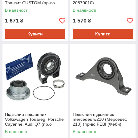
Транзит CUSTOM (пр-во
20870010)
SWAG 50918300)
В наявності
В наявності
1 671
1 570
₴
₴
Купити
Купити
Підвісний підшипник
Підвісний підшипник
Volkswagen Touareg, Porsche
mercedes w210 (Мерседес
Cayenne, Audi Q7 (пр.о
210) (пр-во FEBI (Феби)
MEYLE (Мейлі)
10206)
В наявності
В наявності
1001510000S)