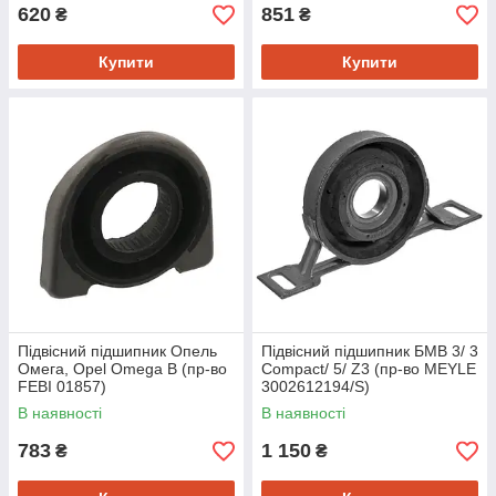
620
851
₴
₴
Купити
Купити
Підвісний підшипник Опель
Підвісний підшипник БМВ 3/ 3
Омега, Opel Omega B (пр-во
Compact/ 5/ Z3 (пр-во MEYLE
FEBI 01857)
3002612194/S)
В наявності
В наявності
783
1 150
₴
₴