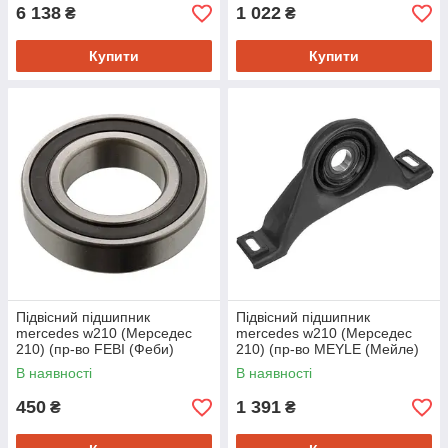
6 138
1 022
₴
₴
Купити
Купити
Підвісний підшипник
Підвісний підшипник
mercedes w210 (Мерседес
mercedes w210 (Мерседес
210) (пр-во FEBI (Феби)
210) (пр-во MEYLE (Мейле)
05362)
0140419057S)
В наявності
В наявності
450
1 391
₴
₴