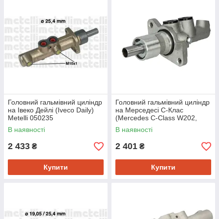
Головний гальмівний циліндр
Головний гальмівний циліндр
на Івеко Дейлі (Iveco Daily)
на Мерседесі C-Клас
Metelli 050235
(Mercedes C-Class W202,
W203, W204, W202) Lpr 1856
В наявності
В наявності
2 433
2 401
₴
₴
Купити
Купити