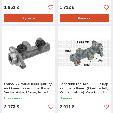
1 853
1 712
₴
₴
Купити
Купити
Головний гальмівний циліндр
Головний гальмівний циліндр
на Опель Канет (Opel Kadett,
на Опель Канет (Opel Kadett,
Vectra, Astra, Corsa, Astra F,
Vectra, Calibra) Metelli 050189
Vectra A) Meyle
В наявності
В наявності
2 173
2 011
₴
₴