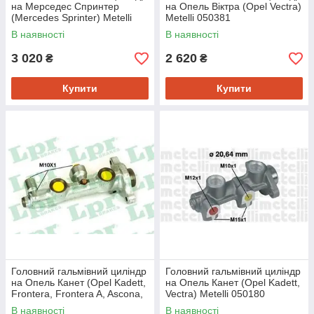
на Мерседес Спринтер
на Опель Віктра (Opel Vectra)
(Mercedes Sprinter) Metelli
Metelli 050381
050473
В наявності
В наявності
3 020
2 620
₴
₴
Купити
Купити
Головний гальмівний циліндр
Головний гальмівний циліндр
на Опель Канет (Opel Kadett,
на Опель Канет (Opel Kadett,
Frontera, Frontera A, Ascona,
Vectra) Metelli 050180
Rekord) Lpr 1817
В наявності
В наявності