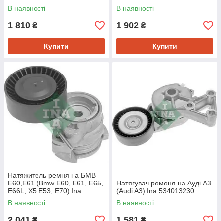
В наявності
В наявності
1 810
1 902
₴
₴
Купити
Купити
Натяжитель ремня на БМВ
Е60,Е61 (Bmw E60, E61, E65,
Натягувач ременя на Ауді A3
E66L, X5 E53, E70) Ina
(Audi A3) Ina 534013230
534012210
В наявності
В наявності
2 041
1 581
₴
₴