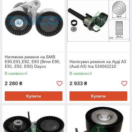
Натяжник ременя на БМВ
Е90,Е91,Е92, Е93 (Bmw E90,
Натягувач ременя на Ауді A3
E91, E92, E93) Dayco
(Audi A3) Ina 534042210
APV2674
В наявності
В наявності
2 280
2 933
₴
₴
Купити
Купити