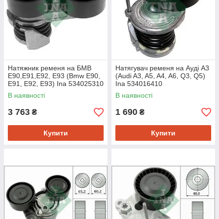
Натяжник ременя на БМВ
Натягувач ременя на Ауді A3
Е90,Е91,Е92, Е93 (Bmw E90,
(Audi A3, A5, A4, A6, Q3, Q5)
E91, E92, E93) Ina 534025310
Ina 534016410
В наявності
В наявності
3 763
1 690
₴
₴
Купити
Купити