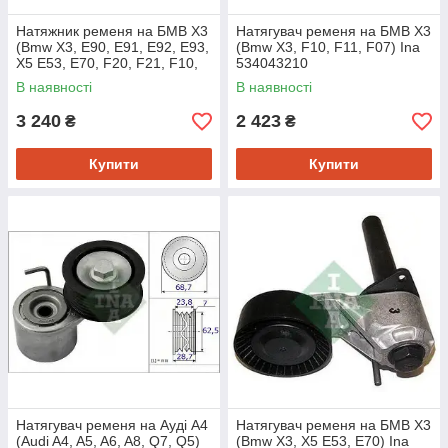
Натяжник ременя на БМВ Х3
Натягувач ременя на БМВ Х3
(Bmw X3, E90, E91, E92, E93,
(Bmw X3, F10, F11, F07) Ina
X5 E53, E70, F20, F21, F10,
534043210
F11, F07, F01, F02,F03,F04)
В наявності
В наявності
Ina 534048210
3 240
2 423
₴
₴
Купити
Купити
Натягувач ременя на Ауді A4
Натягувач ременя на БМВ Х3
(Audi A4, A5, A6, A8, Q7, Q5)
(Bmw X3, X5 E53, E70) Ina