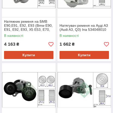
Натяжник ременя на БМВ
Е90,Е91, Е92, Е93 (Bmw E90,
Натягувач ременя на Ауді A3
E91, E92, E93, X5 E53, E70,
(Audi A3, Q3) Ina 534048010
F10, F11, F07, F01,
В наявності
В наявності
F02,F03,F04) Ina 534050510
4 163
1 662
₴
₴
Купити
Купити