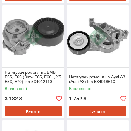
Натягувач ременя на БМВ
Е65, Е66 (Bmw E65, E66L, X5
Натягувач ременя на Ауді A3
E53, E70) Ina 534012110
(Audi A3) Ina 534018610
В наявності
В наявності
3 182
1 752
₴
₴
Купити
Купити