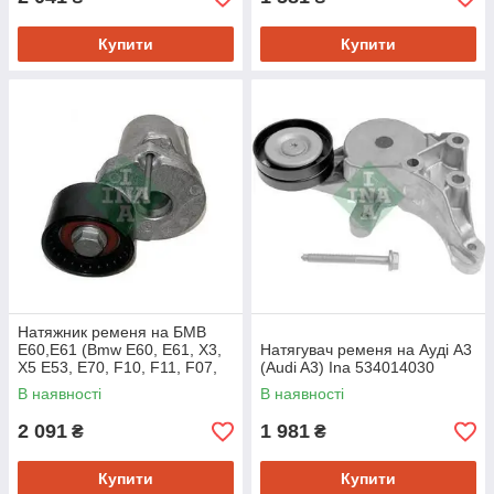
Купити
Купити
Натяжник ременя на БМВ
Е60,Е61 (Bmw E60, E61, X3,
Натягувач ременя на Ауді A3
X5 E53, E70, F10, F11, F07,
(Audi A3) Ina 534014030
F01,F02,F03,F04) Ina
В наявності
В наявності
534040210
2 091
1 981
₴
₴
Купити
Купити