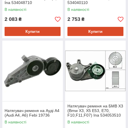
Ina 534048710
534040110
В наявності
В наявності
2 083
2 753
₴
₴
Купити
Купити
Натягувач ременя на БМВ Х3
Натягувач ременя на Ауді A4
(Bmw X3, X5 E53, E70,
(Audi A4, A6) Febi 19736
F10,F11,F07) Ina 534053510
В наявності
В наявності