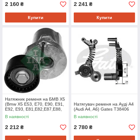
2 160
2 241
₴
₴
Купити
Купити
Натяжник ременя на БМВ Х5
(Bmw X5 E53, E70, E90, E91,
Натягувач ременя на Ауді A4
E92, E93, E81,E82,E87,E88,
(Audi A4, A6) Gates T38406
F10, F11, F07) Ina 534032010
В наявності
В наявності
2 212
2 780
₴
₴