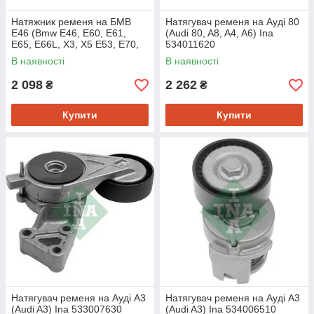
Натяжник ременя на БМВ
Натягувач ременя на Ауді 80
Е46 (Bmw E46, E60, E61,
(Audi 80, A8, A4, A6) Ina
E65, E66L, X3, X5 E53, E70,
534011620
E90, E91, E92, E93) Ina
В наявності
В наявності
534017010
2 098
2 262
₴
₴
Купити
Купити
Натягувач ременя на Ауді A3
Натягувач ременя на Ауді A3
(Audi A3) Ina 533007630
(Audi A3) Ina 534006510