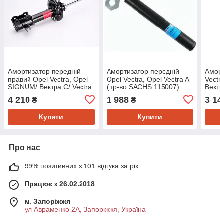
Амортизатор передній
Амортизатор передній
Амор
правий Opel Vectra, Opel
Opel Vectra, Opel Vectra A
Vect
SIGNUM/ Вектра C/ Vectra
(пр-во SACHS 115007)
Вект
GTS C (пр-во KAYABA
(пр-
4 210
1 988
3 1
₴
₴
334634)
Купити
Купити
Про нас
99% позитивних з 101 відгука за рік
Працює з 26.02.2018
м. Запоріжжя
ул Авраменко 2А, Запоріжжя, Україна