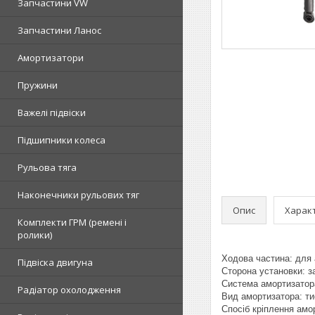
Запчастини VW
Запчастини Ланос
Амортизатори
Пружини
Важелі підвіски
Підшипники колеса
Рульова тяга
Наконечники рульових тяг
Опис
Харак
Комплекти ГРМ (ремені і
ролики)
Ходова частина: для 
Підвіска двигуна
Сторона установки: за
Система амортизатор
Радіатор охолодження
Вид амортизатора: ти
Спосіб кріплення амор