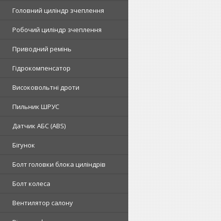
Головний циліндр зчеплення
Робочий циліндр зчеплення
Приводний ремінь
Гідрокомпенсатор
Високовольтні дроти
Пильник ШРУС
Датчик АБС (ABS)
Бігунок
Болт головки блока циліндрів
Болт колеса
Вентилятор салону