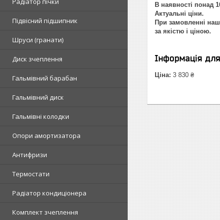
Радіатор пічки
В наявності понад 1
Актуальні ціни.
Підвісний підшипник
При замовленні наш 
за якістю і ціною.
Шруси (гранати)
Інформація дл
Диск зчеплення
Ціна:
3 830 ₴
Гальмівний барабан
Гальмівний диск
Гальмівні колодки
Опори амортизатора
Антифризи
Термостати
Радіатор кондиціонера
Комплект зчеплення