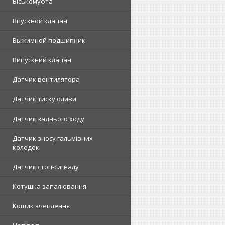
Віськомуфта
Впускной клапан
Выжимной подшипник
Випускний клапан
Датчик вентилятора
Датчик тиску оливи
Датчик заднього ходу
Датчик зносу гальмівних
колодок
Датчик стоп-сигналу
Котушка запалювання
Кошик зчеплення