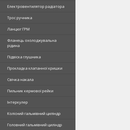
Електровентилятор радіатора
Трос ручника
Ланцюг ГРМ
Фланець охолоджувальна
рідина
Підвіска глушника
Прокладка клапанної кришки
Свічка накала
Пильник кермової рейки
Інтеркулер
Колісний гальмівний циліндр
Головний гальмівний циліндр