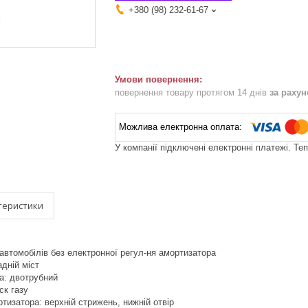
+380 (98) 232-61-67
повернення товару протягом 14 днів
за раху
У компанії підключені електронні платежі. Те
теристики
автомобілів без електронної регул-ня амортизатора
дній міст
а: двотрубний
ск газу
тизатора: верхній стрижень, нижній отвір