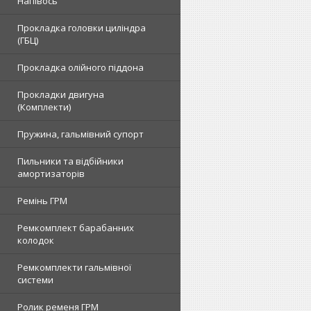
Напівось
Прокладка головки циліндра
(ГБЦ)
Прокладка олійного піддона
Прокладки двигуна
(Комплекти)
Пружина, гальмівний супорт
Пильники та відбійники
амортизаторів
Ремінь ГРМ
Ремкомплект барабанних
колодок
Ремкомплекти гальмівної
системи
Ролик ременя ГРМ