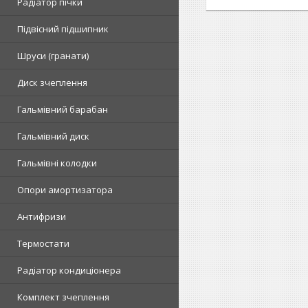
Радіатор пічки
Підвісний підшипник
Шруси (гранати)
Диск зчеплення
Гальмівний барабан
Гальмівний диск
Гальмівні колодки
Опори амортизатора
Антифризи
Термостати
Радіатор кондиціонера
Комплект зчеплення