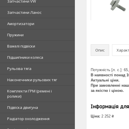
Запчастини VW
Запчастини Ланос
Амортизатори
Пружини
Важелі підвіски
Опис
Харак
Підшипники колеса
Рульова тяга
Потужність [л. с.]: 65,
В наявності понад 1
Наконечники рульових тяг
Актуальні ціни.
При замовленні наш 
Комплекти ГРМ (ремені і
за якістю і ціною.
ролики)
Інформація дл
Підвіска двигуна
Ціна:
2 252 ₴
Радіатор охолодження