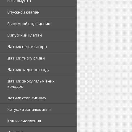
Віськомуфта
Впускной клапан
Выжимной подшипник
Випускний клапан
Датчик вентилятора
Датчик тиску оливи
Датчик заднього ходу
Датчик зносу гальмівних
колодок
Датчик стоп-сигналу
Котушка запалювання
Кошик зчеплення