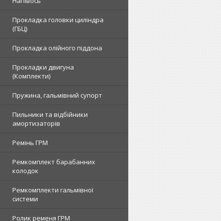
Напівось
Прокладка головки циліндра
(ГБЦ)
Прокладка олійного піддона
Прокладки двигуна
(Комплекти)
Пружина, гальмівний супорт
Пильники та відбійники
амортизаторів
Ремінь ГРМ
Ремкомплект барабанних
колодок
Ремкомплекти гальмівної
системи
Ролик ременя ГРМ