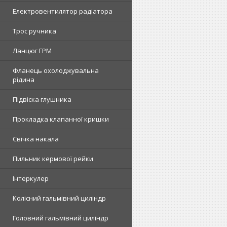
Електровентилятор радіатора
Трос ручника
Ланцюг ГРМ
Фланець охолоджувальна
рідина
Підвіска глушника
Прокладка клапанної кришки
Свічка накала
Пильник кермової рейки
Інтеркулер
Колісний гальмівний циліндр
Головний гальмівний циліндр