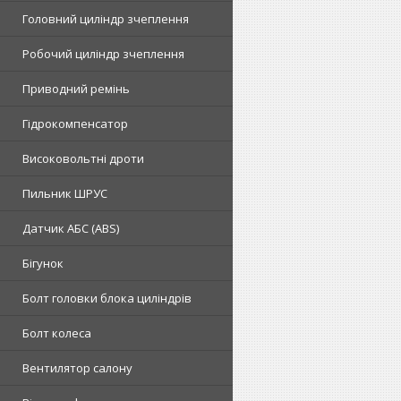
Головний циліндр зчеплення
Робочий циліндр зчеплення
Приводний ремінь
Гідрокомпенсатор
Високовольтні дроти
Пильник ШРУС
Датчик АБС (ABS)
Бігунок
Болт головки блока циліндрів
Болт колеса
Вентилятор салону