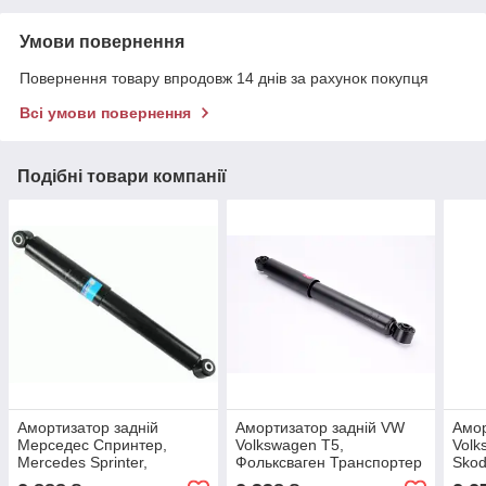
Умови повернення
Повернення товару впродовж 14 днів за рахунок покупця
Всі умови повернення
Подібні товари компанії
Амортизатор задній
Амортизатор задній VW
Амор
Мерседес Спринтер,
Volkswagen T5,
Volk
Mercedes Sprinter,
Фольксваген Транспортер
Skod
Фольксваген, BAW (пр-во
т5 (пр-во KAYABA 344456)
Толе