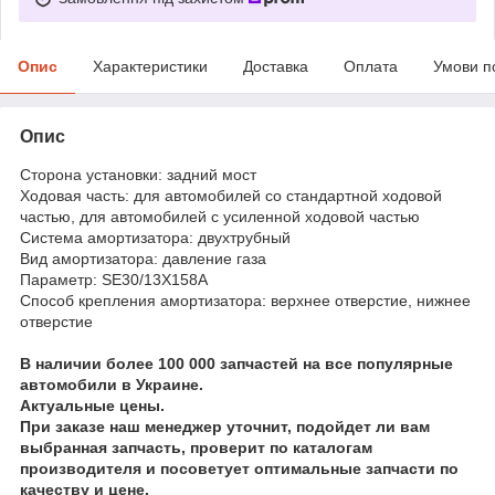
Опис
Характеристики
Доставка
Оплата
Умови п
Опис
Сторона установки: задний мост
Ходовая часть: для автомобилей со стандартной ходовой
частью, для автомобилей с усиленной ходовой частью
Система амортизатора: двухтрубный
Вид амортизатора: давление газа
Параметр: SE30/13X158A
Способ крепления амортизатора: верхнее отверстие, нижнее
отверстие
В наличии более 100 000 запчастей на все популярные
автомобили в Украине.
Актуальные цены.
При заказе наш менеджер уточнит, подойдет ли вам
выбранная запчасть, проверит по каталогам
производителя и посоветует оптимальные запчасти по
качеству и цене.