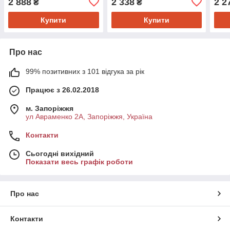
2 888
2 338
2 2
₴
₴
SACHS 314608)
SAC
Купити
Купити
Про нас
99% позитивних з 101 відгука за рік
Працює з 26.02.2018
м. Запоріжжя
ул Авраменко 2А, Запоріжжя, Україна
Контакти
Сьогодні вихідний
Показати весь графік роботи
Про нас
Контакти