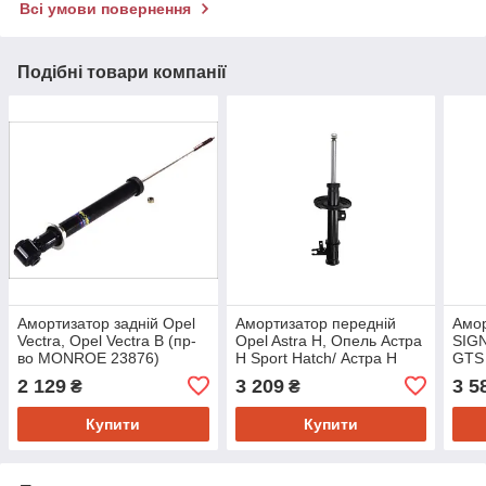
Всі умови повернення
Подібні товари компанії
Амортизатор задній Opel
Амортизатор передній
Амор
Vectra, Opel Vectra B (пр-
Opel Astra H, Опель Астра
SIGN
во MONROE 23876)
H Sport Hatch/ Астра H
GTS
TwinTop (пр-во MONROE
G80
2 129
3 209
3 5
₴
₴
G8001)
Купити
Купити