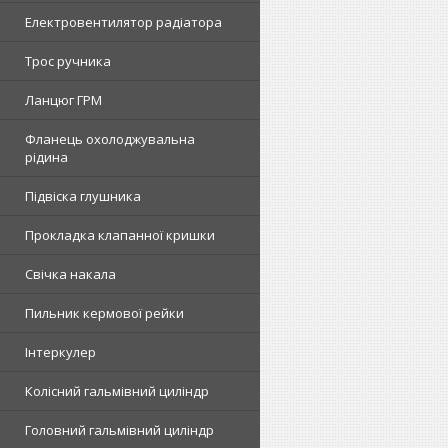
Електровентилятор радіатора
Трос ручника
Ланцюг ГРМ
Фланець охолоджувальна
рідина
Підвіска глушника
Прокладка клапанної кришки
Свічка накала
Пильник кермової рейки
Інтеркулер
Колісний гальмівний циліндр
Головний гальмівний циліндр