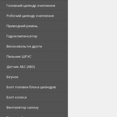
Головний циліндр зчеплення
Робочий циліндр зчеплення
Приводний ремінь
Гідрокомпенсатор
Високовольтні дроти
Пильник ШРУС
Датчик АБС (ABS)
Бігунок
Болт головки блока циліндрів
Болт колеса
Вентилятор салону