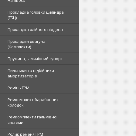
Напівось
Прокладка головки циліндра
(ГБЦ)
Прокладка олійного піддона
Прокладки двигуна
(Комплекти)
Пружина, гальмівний супорт
Пильники та відбійники
амортизаторів
Ремінь ГРМ
Ремкомплект барабанних
колодок
Ремкомплекти гальмівної
системи
Ролик ременя ГРМ