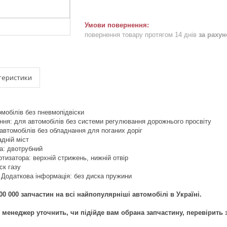
повернення товару протягом 14 днів
за раху
теристики
омобілів без пневмопідвіски
ня: для автомобілів без системи регулювання дорожнього просвіту
автомобілів без обладнання для поганих доріг
дній міст
а: двотрубний
тизатора: верхній стрижень, нижній отвір
ск газу
 Додаткова інформація: без диска пружини
00 000 запчастин на всі найпопулярніші автомобілі в Україні.
менеджер уточнить, чи підійде вам обрана запчастину, перевірить 