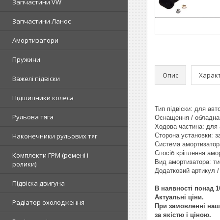
Запчастини VW
Запчастини Ланос
Амортизатори
Пружини
Опис
Харак
Важелі підвіски
Підшипники колеса
Тип підвіски: для авт
Рульова тяга
Оснащення / обладнан
Ходова частина: для 
Наконечники рульових тяг
Сторона установки: за
Система амортизатор
Спосіб кріплення амор
Комплекти ГРМ (ремені і
Вид амортизатора: ти
ролики)
Додатковий артикул /
Підвіска двигуна
В наявності понад 1
Актуальні ціни.
Радіатор охолодження
При замовленні наш 
за якістю і ціною.