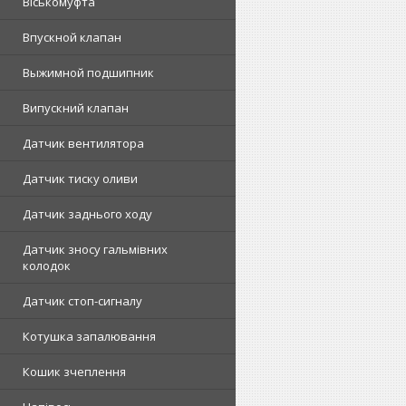
Віськомуфта
Впускной клапан
Выжимной подшипник
Випускний клапан
Датчик вентилятора
Датчик тиску оливи
Датчик заднього ходу
Датчик зносу гальмівних
колодок
Датчик стоп-сигналу
Котушка запалювання
Кошик зчеплення