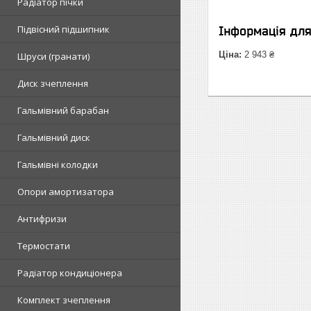
Радіатор пічки
Підвісний підшипник
Інформація дл
Ціна:
2 943 ₴
Шруси (гранати)
Диск зчеплення
Гальмівний барабан
Гальмівний диск
Гальмівні колодки
Опори амортизатора
Антифризи
Термостати
Радіатор кондиціонера
Комплект зчеплення