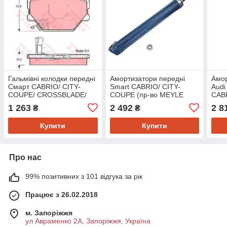
Гальмівні колодки передні
Амортизатори передні
Амор
Смарт CABRIO/ CITY-
Smart CABRIO/ CITY-
Audi
COUPE/ CROSSBLADE/
COUPE (пр-во MEYLE
CAB
FORTWO Cabrio/
0266250007)
во S
1 263
2 492
2 8
₴
₴
FORTWO (пр-во TRW
GDB1365)
Купити
Купити
Про нас
99% позитивних з 101 відгука за рік
Працює з 26.02.2018
м. Запоріжжя
ул Авраменко 2А, Запоріжжя, Україна