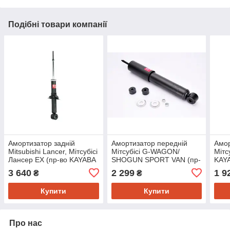
Подібні товари компанії
Амортизатор задній
Амортизатор передній
Амор
Mitsubishi Lancer, Мітсубісі
Мітсубісі G-WAGON/
Мітс
Лансер EX (пр-во KAYABA
SHOGUN SPORT VAN (пр-
KAY
341455)
во KAYABA 344294)
3 640
2 299
1 9
₴
₴
Купити
Купити
Про нас