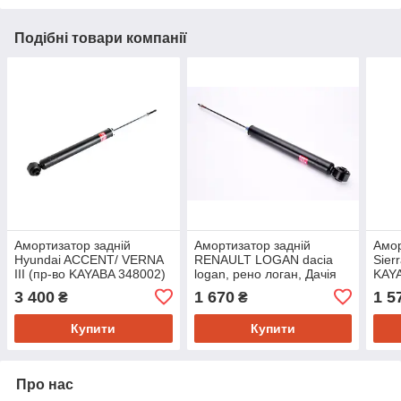
Подібні товари компанії
Амортизатор задній
Амортизатор задній
Амор
Hyundai ACCENT/ VERNA
RENAULT LOGAN dacia
Sier
III (пр-во KAYABA 348002)
logan, рено логан, Дачія
KAY
(пр-во KAYABA 343418)
3 400
1 670
1 5
₴
₴
Купити
Купити
Про нас