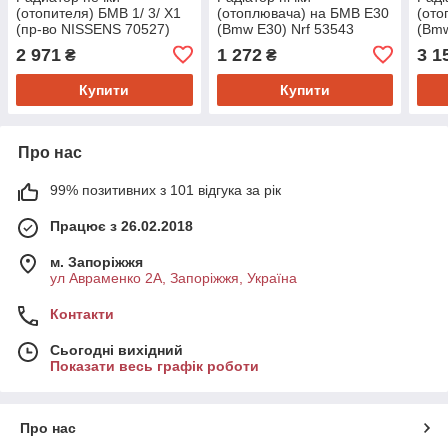
(отопителя) БМВ 1/ 3/ X1
(отоплювача) на БМВ Е30
(ото
(пр-во NISSENS 70527)
(Bmw E30) Nrf 53543
(Bmw
2 971
1 272
3 1
₴
₴
Купити
Купити
Про нас
99% позитивних з 101 відгука за рік
Працює з 26.02.2018
м. Запоріжжя
ул Авраменко 2А, Запоріжжя, Україна
Контакти
Сьогодні вихідний
Показати весь графік роботи
Про нас