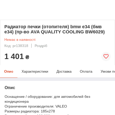
Радиатор печки (отопителя) bmw e34 (бмв
е34) (пр-во AVA QUALITY COOLING BW6029)
Немає в наявності
Код: pr138318
Роздріб
1 401
₴
Опис
Характеристики
Доставка
Оплата
Умови п
Опис
Оснащение / оборудование: для автомобилей без
кондиционера
Ограничение производителя: VALEO
Размеры радиатора: 185x278