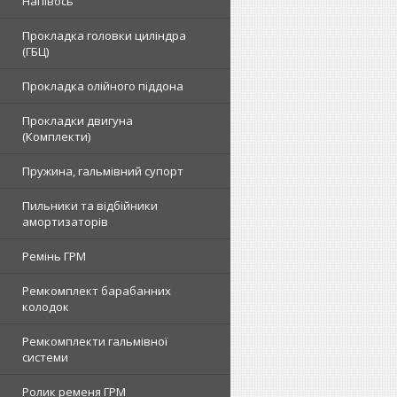
Напівось
Прокладка головки циліндра
(ГБЦ)
Прокладка олійного піддона
Прокладки двигуна
(Комплекти)
Пружина, гальмівний супорт
Пильники та відбійники
амортизаторів
Ремінь ГРМ
Ремкомплект барабанних
колодок
Ремкомплекти гальмівної
системи
Ролик ременя ГРМ