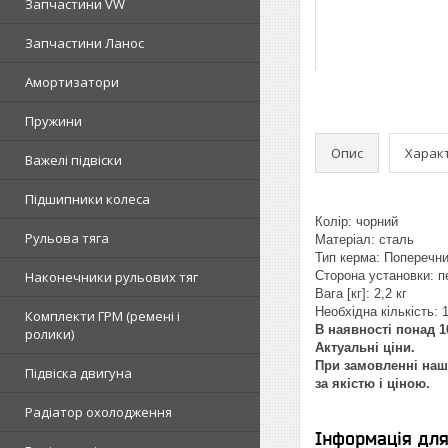
Запчастини VW
Запчастини Ланос
Амортизатори
Пружини
Опис
Харак
Важелі підвіски
Підшипники колеса
Колір: чорний
Рульова тяга
Матеріал: сталь
Тип керма: Поперечни
Наконечники рульових тяг
Сторона установки: п
Вага [кг]: 2,2 кг
Необхідна кількість: 
Комплекти ГРМ (ремені і
В наявності понад 1
ролики)
Актуальні ціни.
При замовленні наш 
Підвіска двигуна
за якістю і ціною.
Радіатор охолодження
Інформація дл