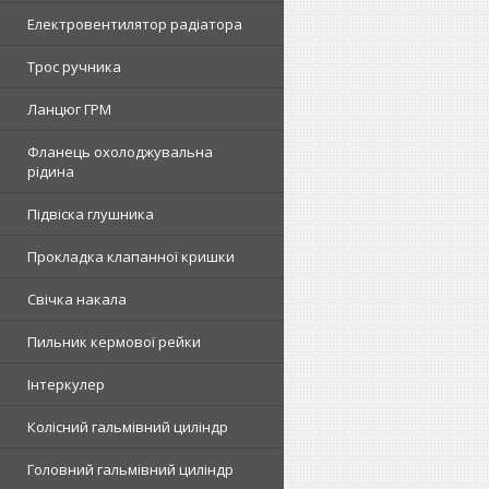
Електровентилятор радіатора
Трос ручника
Ланцюг ГРМ
Фланець охолоджувальна
рідина
Підвіска глушника
Прокладка клапанної кришки
Свічка накала
Пильник кермової рейки
Інтеркулер
Колісний гальмівний циліндр
Головний гальмівний циліндр