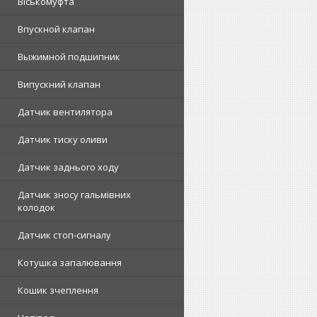
Віськомуфта
Впускной клапан
Выжимной подшипник
Випускний клапан
Датчик вентилятора
Датчик тиску оливи
Датчик заднього ходу
Датчик зносу гальмівних
колодок
Датчик стоп-сигналу
Котушка запалювання
Кошик зчеплення