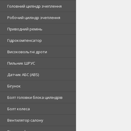
Головний циліндр зчеплення
Робочий циліндр зчеплення
Приводний ремінь
Гідрокомпенсатор
Високовольтні дроти
Пильник ШРУС
Датчик АБС (ABS)
Бігунок
Болт головки блока циліндрів
Болт колеса
Вентилятор салону