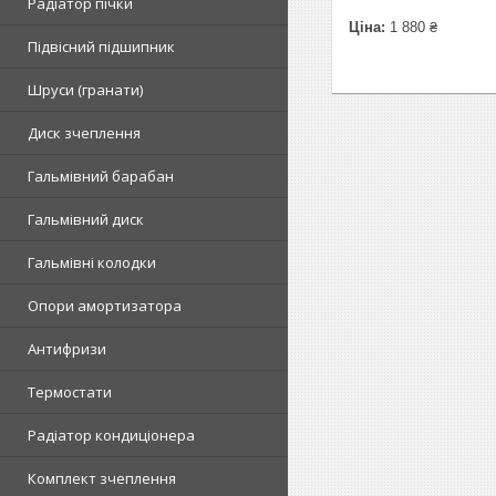
Радіатор пічки
Ціна:
1 880 ₴
Підвісний підшипник
Шруси (гранати)
Диск зчеплення
Гальмівний барабан
Гальмівний диск
Гальмівні колодки
Опори амортизатора
Антифризи
Термостати
Радіатор кондиціонера
Комплект зчеплення