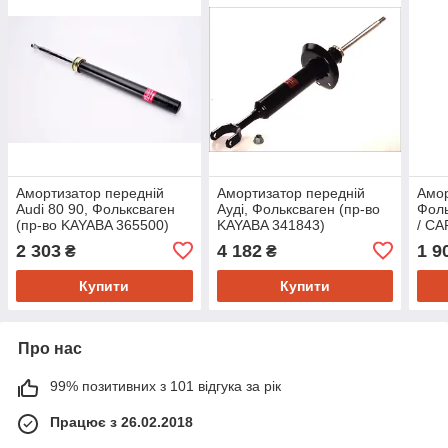
Амортизатор передній
Амортизатор передній
Амор
Audi 80 90, Фольксваген
Ауді, Фольксваген (пр-во
Фоль
(пр-во KAYABA 365500)
KAYABA 341843)
/ C
Тран
2 303
4 182
1 9
₴
₴
KAYA
Купити
Купити
Про нас
99% позитивних з 101 відгука за рік
Працює з 26.02.2018