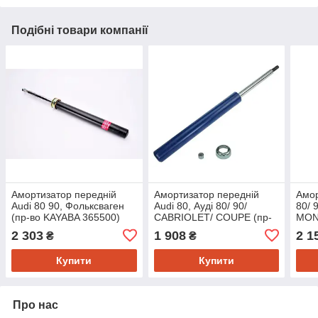
Подібні товари компанії
Амортизатор передній
Амортизатор передній
Амор
Audi 80 90, Фольксваген
Audi 80, Ауді 80/ 90/
80/ 
(пр-во KAYABA 365500)
CABRIOLET/ COUPE (пр-
MON
во MEYLE 1266240002)
2 303
1 908
2 1
₴
₴
Купити
Купити
Про нас