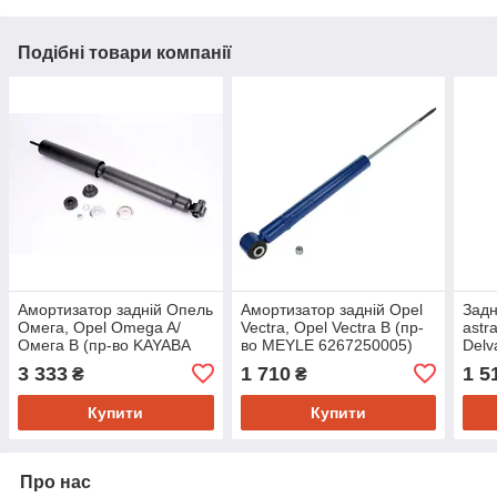
Подібні товари компанії
Амортизатор задній Опель
Амортизатор задній Opel
Задн
Омега, Opel Omega A/
Vectra, Opel Vectra B (пр-
astr
Омега B (пр-во KAYABA
во MEYLE 6267250005)
Delv
344256)
MEY
3 333
1 710
1 5
₴
₴
Купити
Купити
Про нас