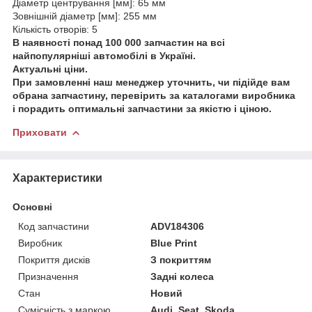
Діаметр центрування [мм]: 65 мм
Зовнішній діаметр [мм]: 255 мм
Кількість отворів: 5
В наявності понад 100 000 запчастин на всі
найпопулярніші автомобілі в Україні.
Актуальні ціни.
При замовленні наш менеджер уточнить, чи підійде вам
обрана запчастину, перевірить за каталогами виробника
і порадить оптимальні запчастини за якістю і ціною.
Приховати
Характеристики
Основні
Код запчастини
ADV184306
Виробник
Blue Print
Покриття дисків
З покриттям
Призначення
Задні колеса
Стан
Новий
Сумісність з маркою
Audi, Seat, Skoda,