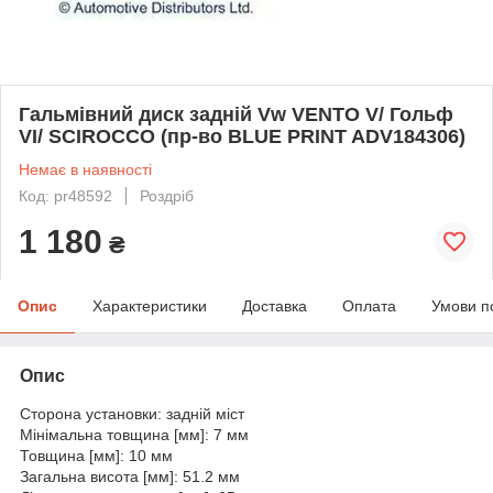
Гальмівний диск задній Vw VENTO V/ Гольф
VI/ SCIROCCO (пр-во BLUE PRINT ADV184306)
Немає в наявності
Код: pr48592
Роздріб
1 180
₴
Опис
Характеристики
Доставка
Оплата
Умови п
Опис
Сторона установки: задній міст
Мінімальна товщина [мм]: 7 мм
Товщина [мм]: 10 мм
Загальна висота [мм]: 51.2 мм