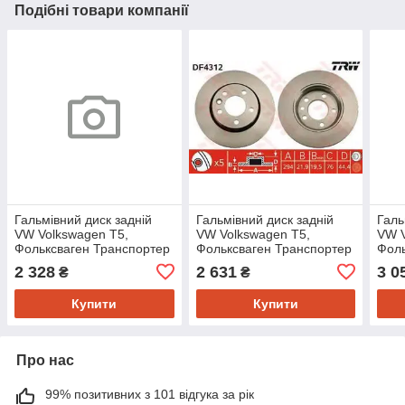
Подібні товари компанії
Гальмівний диск задній
Гальмівний диск задній
Галь
VW Volkswagen T5,
VW Volkswagen T5,
VW V
Фольксваген Транспортер
Фольксваген Транспортер
Фоль
т5 (пр-во BREMBO
т5 (пр-во TRW DF4312)
т5 (
2 328
2 631
3 0
₴
₴
09.9582.10)
098
Купити
Купити
Про нас
99% позитивних з 101 відгука за рік