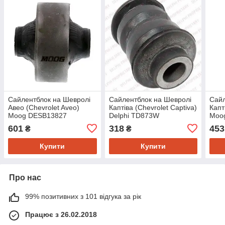
Сайлентблок на Шевролі
Сайлентблок на Шевролі
Сайл
Авео (Chevrolet Aveo)
Каптіва (Chevrolet Captiva)
Капт
Moog DESB13827
Delphi TD873W
Moo
601
318
453
₴
₴
Купити
Купити
Про нас
99% позитивних з 101 відгука за рік
Працює з 26.02.2018