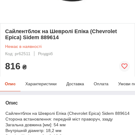
Сайлентблок на Шевролі Епіка (Chevrolet
Epica) Sidem 889614
Немає в наявності
Код: pr62511
Роздріб
816
₴
Опис
Характеристики
Доставка
Оплата
Умови п
Опис
Сайлентблок на Шевролі Епіка (Chevrolet Epica) Sidem 889614
Сторона встановлення: передній міст праворуч, ззаду
Загальна довжина [мм]: 54 мм
Внутрішній діаметр: 18,2 мм