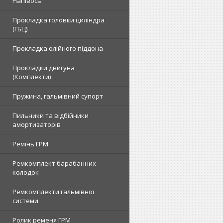
Напівось
Прокладка головки циліндра
(ГБЦ)
Прокладка олійного піддона
Прокладки двигуна
(Комплекти)
Пружина, гальмівний супорт
Пильники та відбійники
амортизаторів
Ремінь ГРМ
Ремкомплект барабанних
колодок
Ремкомплекти гальмівної
системи
Ролик ременя ГРМ