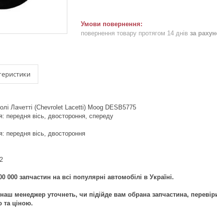
повернення товару протягом 14 днів
за раху
теристики
лі Лачетті (Chevrolet Lacetti) Moog DESB5775
: передня вісь, двостороння, спереду
: передня вісь, двостороння
2
0 000 запчастин на всі популярні автомобілі в Україні.
наш менеджер уточнеть, чи підійде вам обрана запчастина, перевір
ю та ціною.