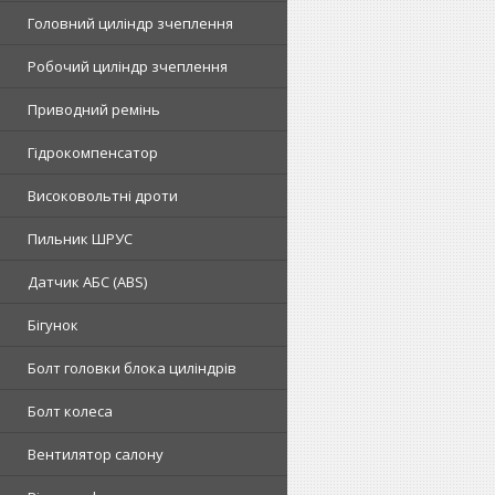
Головний циліндр зчеплення
Робочий циліндр зчеплення
Приводний ремінь
Гідрокомпенсатор
Високовольтні дроти
Пильник ШРУС
Датчик АБС (ABS)
Бігунок
Болт головки блока циліндрів
Болт колеса
Вентилятор салону