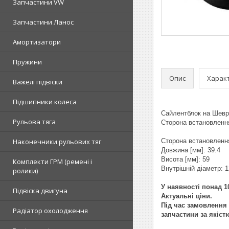
Запчастини VW
Запчастини Ланос
Амортизатори
Пружини
Опис
Харак
Важелі підвіски
Підшипники колеса
Сайлентблок на Шевро
Рульова тяга
Сторона встановлення
Наконечники рульових тяг
Сторона встановлення
Довжина [мм]: 39.4
Висота [мм]: 59
Комплекти ГРМ (ремені і
Внутрішній діаметр: 1
ролики)
У наявності понад 10
Підвіска двигуна
Актуальні ціни.
Під час замовлення 
Радіатор охолодження
запчастини за якіст