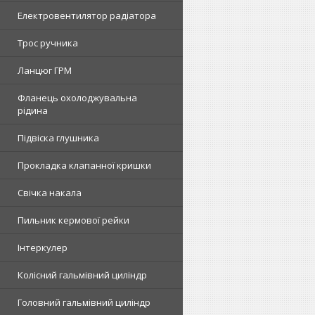
Електровентилятор радіатора
Трос ручника
Ланцюг ГРМ
Фланець охолоджувальна
рідина
Підвіска глушника
Прокладка клапанної кришки
Свічка накала
Пильник кермової рейки
Інтеркулер
Колісний гальмівний циліндр
Головний гальмівний циліндр