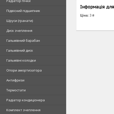
Радіатор пічки
Інформація дл
Підвісний підшипник
Ціна:
3 ₴
Шруси (гранати)
Диск зчеплення
Гальмівний барабан
Гальмівний диск
Гальмівні колодки
Опори амортизатора
Антифризи
Термостати
Радіатор кондиціонера
Комплект зчеплення