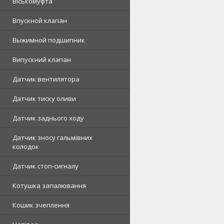
Віськомуфта
Впускной клапан
Выжимной подшипник
Випускний клапан
Датчик вентилятора
Датчик тиску оливи
Датчик заднього ходу
Датчик зносу гальмівних
колодок
Датчик стоп-сигналу
Котушка запалювання
Кошик зчеплення