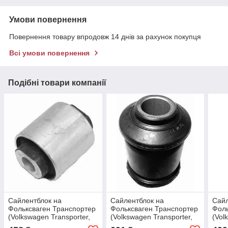
Умови повернення
Повернення товару впродовж 14 днів за рахунок покупця
Всі умови повернення
Подібні товари компанії
Сайлентблок на
Сайлентблок на
Сайл
Фольксваген Транспортер
Фольксваген Транспортер
Фоль
(Volkswagen Transporter,
(Volkswagen Transporter,
(Vol
Transporter T4) Lemforder
Transporter T4) Lemforder
Tran