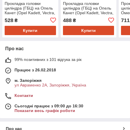
Прокладка головки
Прокладка головки
Прок
циліндра (ГБЦ) на Опель
циліндра (ГБЦ) на Опель
цилі
Канет (Opel Kadett, Vectra,
Канет (Opel Kadett, Vectra,
Омег
Astra, Corsa, Astra F, Astra
Astra, Corsa, Astra F, Astra
Kadet
528
488
711
₴
₴
G, Vectra
G, Vectra
F, O
Купити
Купити
Про нас
99% позитивних з 101 відгука за рік
Працює з 26.02.2018
м. Запоріжжя
ул Авраменко 2А, Запоріжжя, Україна
Контакти
Сьогодні працює з 09:00 до 16:30
Показати весь графік роботи
Про нас