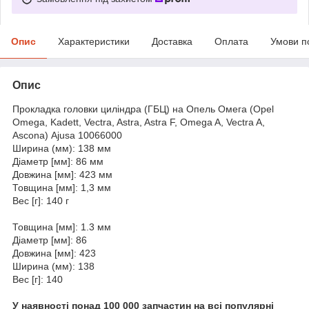
Опис
Характеристики
Доставка
Оплата
Умови п
Опис
Прокладка головки циліндра (ГБЦ) на Опель Омега (Opel
Omega, Kadett, Vectra, Astra, Astra F, Omega A, Vectra A,
Ascona) Ajusa 10066000
Ширина (мм): 138 мм
Діаметр [мм]: 86 мм
Довжина [мм]: 423 мм
Товщина [мм]: 1,3 мм
Вес [г]: 140 г
Товщина [мм]: 1.3 мм
Діаметр [мм]: 86
Довжина [мм]: 423
Ширина (мм): 138
Вес [г]: 140
У наявності понад 100 000 запчастин на всі популярні