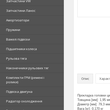
Запчастини VW
Запчастини Ланос
Амортизатори
Пружини
Важелі підвіски
Підшипники колеса
Рульова тяга
Наконечники рульових тяг
Комплекти ГРМ (ремені і
Опис
Харак
ролики)
Підвіска двигуна
Прокладка головки цил
Товщина [мм]: 1,95 м
Радіатор охолодження
Діаметр [мм]: 79,3 мм
Вага [кг]: 0,170 кг