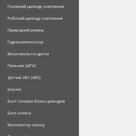
Головний циліндр зчеплення
Робочий циліндр зчеплення
Приводний ремінь
Гідрокомпенсатор
Високовольтні дроти
Пильник ШРУС
Датчик АБС (ABS)
Бігунок
Болт головки блока циліндрів
Болт колеса
Вентилятор салону