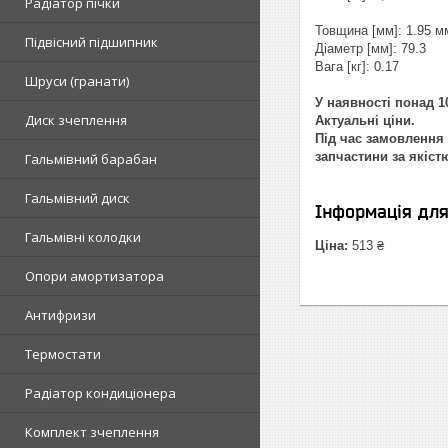
Радіатор пічки
Товщина [мм]: 1.95 м
Підвісний підшипник
Діаметр [мм]: 79.3
Вага [кг]: 0.17
Шруси (гранати)
У наявності понад 10
Диск зчеплення
Актуальні ціни.
Під час замовлення 
запчастини за якіст
Гальмівний барабан
Гальмівний диск
Інформація дл
Гальмівні колодки
Ціна:
513 ₴
Опори амортизатора
Антифризи
Термостати
Радіатор кондиціонера
Комплект зчеплення