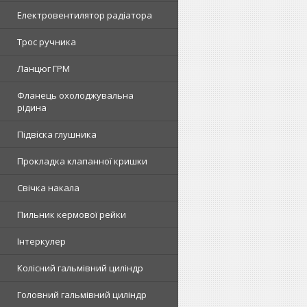
Електровентилятор радіатора
Трос ручника
Ланцюг ГРМ
Фланець охолоджувальна
рідина
Підвіска глушника
Прокладка клапанної кришки
Свічка накала
Пильник кермової рейки
Інтеркулер
Колісний гальмівний циліндр
Головний гальмівний циліндр