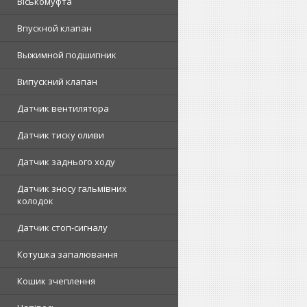
Віськомуфта
Впускной клапан
Выжимной подшипник
Випускний клапан
Датчик вентилятора
Датчик тиску оливи
Датчик заднього ходу
Датчик зносу гальмівних
колодок
Датчик стоп-сигналу
Котушка запалювання
Кошик зчеплення