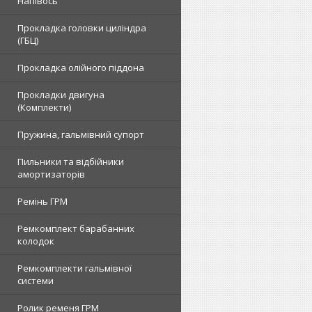
Напівось
Прокладка головки циліндра
(ГБЦ)
Прокладка олійного піддона
Прокладки двигуна
(Комплекти)
Пружина, гальмівний супорт
Пильники та відбійники
амортизаторів
Ремінь ГРМ
Ремкомплект барабанних
колодок
Ремкомплекти гальмівної
системи
Ролик ременя ГРМ