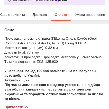
Характеристики
Доставка
Оплата
Умови повернення
Опис
Прокладка головки циліндра (ГБЦ) на Опель Комбо (Opel
Combo, Astra, Corsa, Astra G, Astra H) Elring 808134
Монтажна товщина [мм]: 0,32 мм
Діаметр [мм]: 73,9 мм
Конструкція прокладка: Прокладка металева ущільнювальна
Тільки в з'єднанні з: ZKS: 125.930
У наявності понад 100 000 запчастин на всі популярні
автомобілі в Україні.
Актуальні ціни.
Під час замовлення наш менеджер уточнеть, чи підійде
вам обрана запчастина, перевірить за каталогами
виробника та порадить оптимальні запчастини за якістю
та ціною.
Приховати