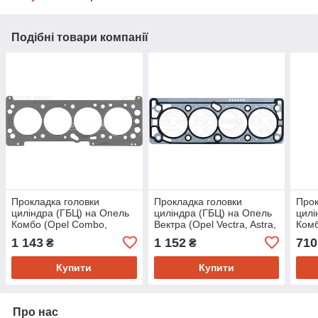
Подібні товари компанії
Прокладка головки
Прокладка головки
Прок
циліндра (ГБЦ) на Опель
циліндра (ГБЦ) на Опель
цилі
Комбо (Opel Combo,
Вектра (Opel Vectra, Astra,
Комб
Vectra, Astra, Zafira) Reinz
Corsa, Zafira, Astra G,
Cors
1 143
1 152
710
₴
₴
613490000
Vectra B, Vectra
646
Купити
Купити
Про нас