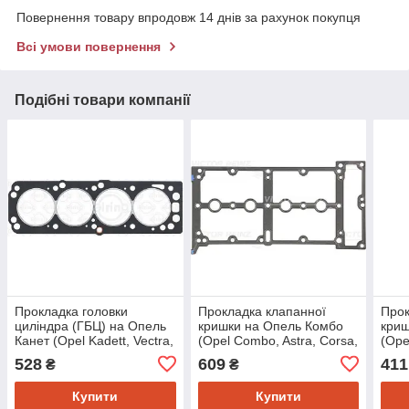
Повернення товару впродовж 14 днів за рахунок покупця
Всі умови повернення
Подібні товари компанії
Прокладка головки
Прокладка клапанної
Прок
циліндра (ГБЦ) на Опель
кришки на Опель Комбо
криш
Канет (Opel Kadett, Vectra,
(Opel Combo, Astra, Corsa,
(Ope
Astra, Corsa, Astra F, Astra
Meriva, Astra H, Astra J)
Vect
528
609
411
₴
₴
G, Vectra
Reinz
023
Купити
Купити