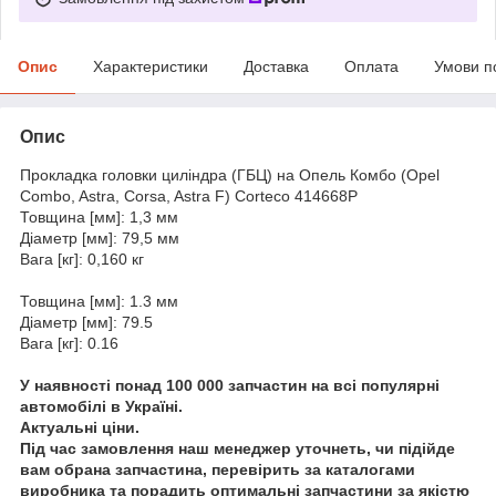
Опис
Характеристики
Доставка
Оплата
Умови п
Опис
Прокладка головки циліндра (ГБЦ) на Опель Комбо (Opel
Combo, Astra, Corsa, Astra F) Corteco 414668P
Товщина [мм]: 1,3 мм
Діаметр [мм]: 79,5 мм
Вага [кг]: 0,160 кг
Товщина [мм]: 1.3 мм
Діаметр [мм]: 79.5
Вага [кг]: 0.16
У наявності понад 100 000 запчастин на всі популярні
автомобілі в Україні.
Актуальні ціни.
Під час замовлення наш менеджер уточнеть, чи підійде
вам обрана запчастина, перевірить за каталогами
виробника та порадить оптимальні запчастини за якістю