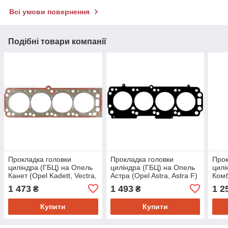
Всі умови повернення
Подібні товари компанії
Прокладка головки
Прокладка головки
Прок
циліндра (ГБЦ) на Опель
циліндра (ГБЦ) на Опель
цилі
Канет (Opel Kadett, Vectra,
Астра (Opel Astra, Astra F)
Комб
Vectra A) Reinz 612823510
Elring 470070
Cors
1 473
1 493
1 2
₴
₴
Elri
Купити
Купити