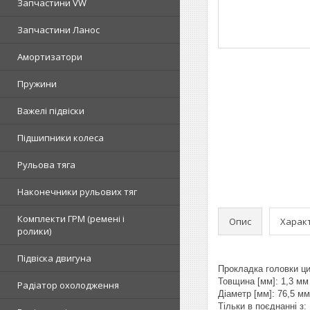
Запчастини VW
Запчастини Ланос
Амортизатори
Пружини
Важелі підвіски
Підшипники колеса
Рульова тяга
Наконечники рульових тяг
Комплекти ГРМ (ремені і
Опис
Харак
ролики)
Підвіска двигуна
Прокладка головки ци
Товщина [мм]: 1,3 мм
Радіатор охолодження
Діаметр [мм]: 76,5 мм
Тільки в поєднанні з: