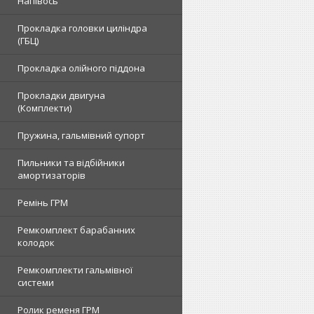
Напівось
Прокладка головки циліндра
(ГБЦ)
Прокладка олійного піддона
Прокладки двигуна
(Комплекти)
Пружина, гальмівний супорт
Пильники та відбійники
амортизаторів
Ремінь ГРМ
Ремкомплект барабанних
колодок
Ремкомплекти гальмівної
системи
Ролик ременя ГРМ