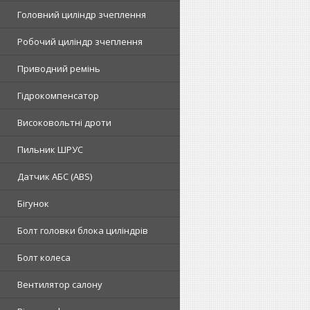
Головний циліндр зчеплення
Робочий циліндр зчеплення
Приводний ремінь
Гідрокомпенсатор
Високовольтні дроти
Пильник ШРУС
Датчик АБС (ABS)
Бігунок
Болт головки блока циліндрів
Болт колеса
Вентилятор салону