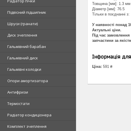
Радіатор пічки
Товщина [мм]: 1.3 мм
Діаметр [мм]: 76.5
Підвісний підшипник
Тільки в поєднанні з:
Шруси (гранати)
У наявності понад 10
Актуальні ціни.
Диск зчеплення
Під час замовлення 
запчастини за якіст
Гальмівний барабан
Інформація дл
Гальмівний диск
Ціна:
591 ₴
Гальмівні колодки
Опори амортизатора
Антифризи
Термостати
Радіатор кондиціонера
Комплект зчеплення