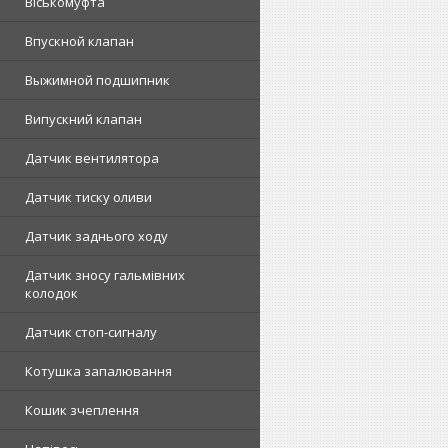
Віськомуфта
Впускной клапан
Выжимной подшипник
Випускний клапан
Датчик вентилятора
Датчик тиску оливи
Датчик заднього ходу
Датчик зносу гальмівних
колодок
Датчик стоп-сигналу
Котушка запалювання
Кошик зчеплення