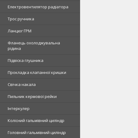
Електровентилятор радіатора
Трос ручника
Ланцюг ГРМ
Фланець охолоджувальна
рідина
Підвіска глушника
Прокладка клапанної кришки
Свічка накала
Пильник кермової рейки
Інтеркулер
Колісний гальмівний циліндр
Головний гальмівний циліндр