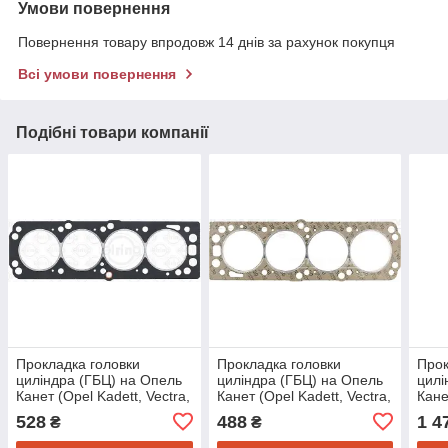
Умови повернення
Повернення товару впродовж 14 днів за рахунок покупця
Всі умови повернення
Подібні товари компанії
Прокладка головки
Прокладка головки
Прок
циліндра (ГБЦ) на Опель
циліндра (ГБЦ) на Опель
цилі
Канет (Opel Kadett, Vectra,
Канет (Opel Kadett, Vectra,
Кане
Astra, Corsa, Astra F, Astra
Astra, Corsa, Astra F, Astra
Vect
528
488
1 4
₴
₴
G, Vectra
G, Vectra