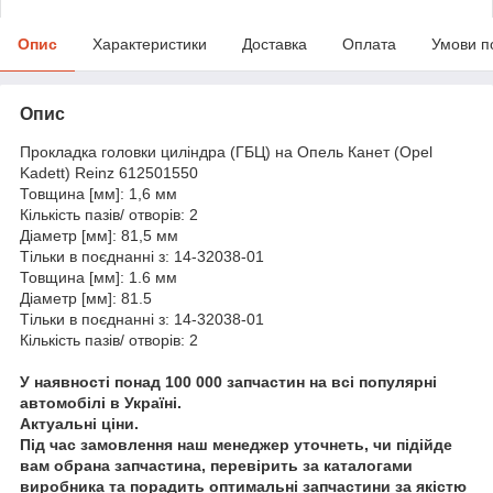
Опис
Характеристики
Доставка
Оплата
Умови п
Опис
Прокладка головки циліндра (ГБЦ) на Опель Канет (Opel
Kadett) Reinz 612501550
Товщина [мм]: 1,6 мм
Кількість пазів/ отворів: 2
Діаметр [мм]: 81,5 мм
Тільки в поєднанні з: 14-32038-01
Товщина [мм]: 1.6 мм
Діаметр [мм]: 81.5
Тільки в поєднанні з: 14-32038-01
Кількість пазів/ отворів: 2
У наявності понад 100 000 запчастин на всі популярні
автомобілі в Україні.
Актуальні ціни.
Під час замовлення наш менеджер уточнеть, чи підійде
вам обрана запчастина, перевірить за каталогами
виробника та порадить оптимальні запчастини за якістю