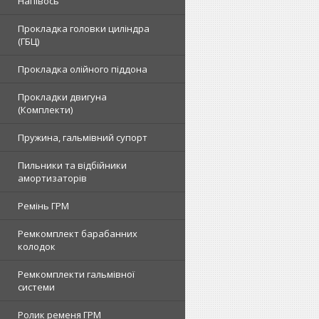
Напівось
Прокладка головки циліндра
(ГБЦ)
Прокладка олійного піддона
Прокладки двигуна
(Комплекти)
Пружина, гальмівний супорт
Пильники та відбійники
амортизаторів
Ремінь ГРМ
Ремкомплект барабанних
колодок
Ремкомплекти гальмівної
системи
Ролик ременя ГРМ