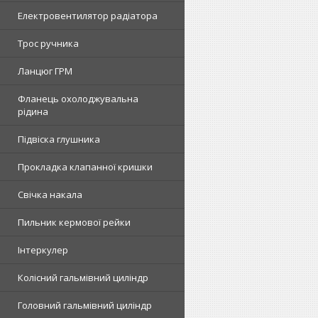
Електровентилятор радіатора
Трос ручника
Ланцюг ГРМ
Фланець охолоджувальна
рідина
Підвіска глушника
Прокладка клапанної кришки
Свічка накала
Пильник кермової рейки
Інтеркулер
Колісний гальмівний циліндр
Головний гальмівний циліндр