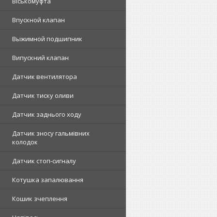
Віськомуфта
Впускной клапан
Выжимной подшипник
Випускний клапан
Датчик вентилятора
Датчик тиску оливи
Датчик заднього ходу
Датчик зносу гальмівних
колодок
Датчик стоп-сигналу
Котушка запалювання
Кошик зчеплення