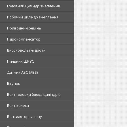
Головний циліндр зчеплення
Робочий циліндр зчеплення
Приводний ремінь
Гідрокомпенсатор
Високовольтні дроти
Пильник ШРУС
Датчик АБС (ABS)
Бігунок
Болт головки блока циліндрів
Болт колеса
Вентилятор салону