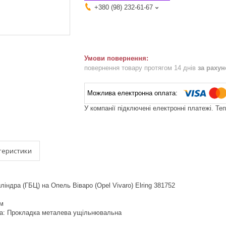
+380 (98) 232-61-67
повернення товару протягом 14 днів
за раху
У компанії підключені електронні платежі. Те
теристики
індра (ГБЦ) на Опель Віваро (Opel Vivaro) Elring 381752
мм
ка: Прокладка металева ущільнювальна