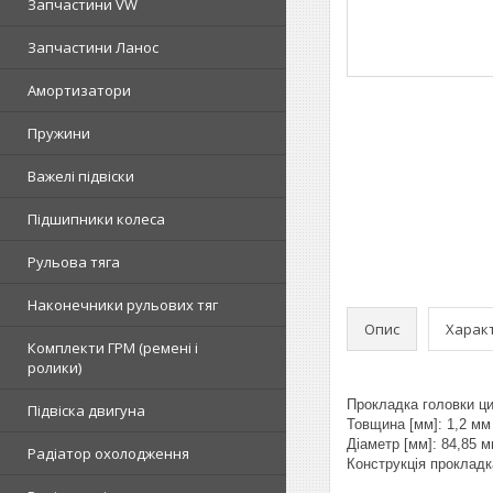
Запчастини VW
Запчастини Ланос
Амортизатори
Пружини
Важелі підвіски
Підшипники колеса
Рульова тяга
Наконечники рульових тяг
Опис
Харак
Комплекти ГРМ (ремені і
ролики)
Прокладка головки цил
Підвіска двигуна
Товщина [мм]: 1,2 мм
Діаметр [мм]: 84,85 
Радіатор охолодження
Конструкція проклад