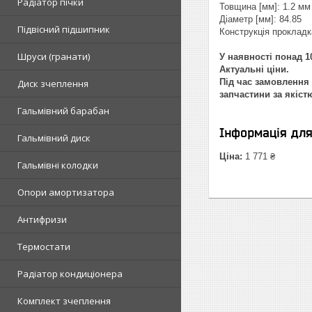
Радіатор пічки
Товщина [мм]: 1.2 мм
Діаметр [мм]: 84.85
Підвісний підшипник
Конструкція проклад
Шруси (гранати)
У наявності понад 10
Актуальні ціни.
Під час замовлення 
Диск зчеплення
запчастини за якіст
Гальмівний барабан
Інформація дл
Гальмівний диск
Ціна:
1 771 ₴
Гальмівні колодки
Опори амортизатора
Антифризи
Термостати
Радіатор кондиціонера
Комплект зчеплення