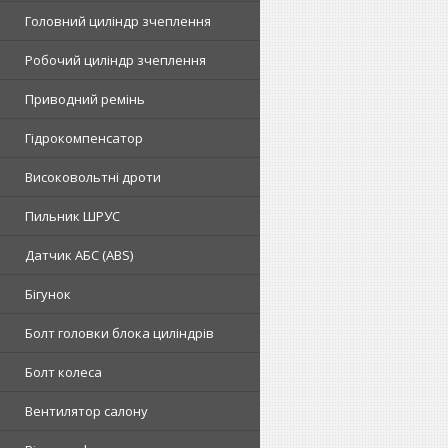
Головний циліндр зчеплення
Робочий циліндр зчеплення
Приводний ремінь
Гідрокомпенсатор
Високовольтні дроти
Пильник ШРУС
Датчик АБС (ABS)
Бігунок
Болт головки блока циліндрів
Болт колеса
Вентилятор салону