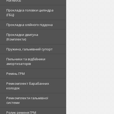
Напівось
Прокладка головки циліндра
(ГБЦ)
Прокладка олійного піддона
Прокладки двигуна
(Комплекти)
Пружина, гальмівний супорт
Пильники та відбійники
амортизаторів
Ремінь ГРМ
Ремкомплект барабанних
колодок
Ремкомплекти гальмівної
системи
Ролик ременя ГРМ