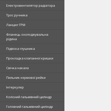
Електровентилятор радіатора
Трос ручника
Ланцюг ГРМ
Фланець охолоджувальна
рідина
Підвіска глушника
Прокладка клапанної кришки
Свічка накала
Пильник кермової рейки
Інтеркулер
Колісний гальмівний циліндр
Головний гальмівний циліндр