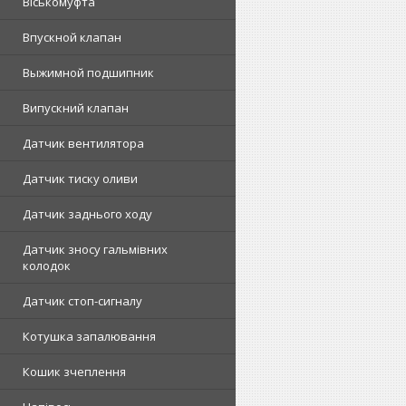
Віськомуфта
Впускной клапан
Выжимной подшипник
Випускний клапан
Датчик вентилятора
Датчик тиску оливи
Датчик заднього ходу
Датчик зносу гальмівних
колодок
Датчик стоп-сигналу
Котушка запалювання
Кошик зчеплення