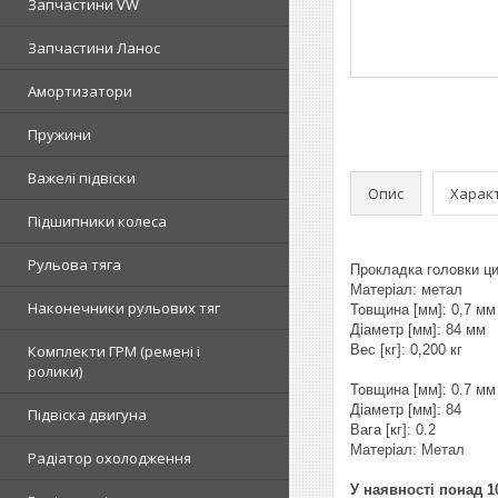
Запчастини VW
Запчастини Ланос
Амортизатори
Пружини
Важелі підвіски
Опис
Харак
Підшипники колеса
Рульова тяга
Прокладка головки ци
Матеріал: метал
Наконечники рульових тяг
Товщина [мм]: 0,7 мм
Діаметр [мм]: 84 мм
Комплекти ГРМ (ремені і
Вес [кг]: 0,200 кг
ролики)
Товщина [мм]: 0.7 мм
Діаметр [мм]: 84
Підвіска двигуна
Вага [кг]: 0.2
Матеріал: Метал
Радіатор охолодження
У наявності понад 10