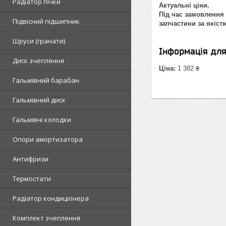
Радіатор пічки
Актуальні ціни.
Під час замовлення 
Підвісний підшипник
запчастини за якіст
Шруси (гранати)
Інформація дл
Диск зчеплення
Ціна:
1 382 ₴
Гальмівний барабан
Гальмівний диск
Гальмівні колодки
Опори амортизатора
Антифризи
Термостати
Радіатор кондиціонера
Комплект зчеплення