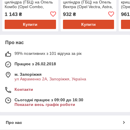
циліндра (ГБЦ) на Опель
циліндра (ГБЦ) на Опель
криш
Комбо (Opel Combo,
Вектра (Opel Vectra, Astra,
(Ope
Vectra, Astra, Zafira) Reinz
Astra F, Vectra B) Elring
Zafir
1 143
932
961
₴
₴
613490000
645842
Vect
Купити
Купити
Про нас
99% позитивних з 101 відгука за рік
Працює з 26.02.2018
м. Запоріжжя
ул Авраменко 2А, Запоріжжя, Україна
Контакти
Сьогодні працює з 09:00 до 16:30
Показати весь графік роботи
Про нас