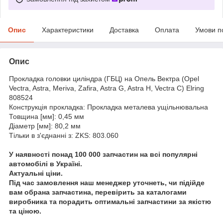
Опис
Характеристики
Доставка
Оплата
Умови п
Опис
Прокладка головки циліндра (ГБЦ) на Опель Вектра (Opel
Vectra, Astra, Meriva, Zafira, Astra G, Astra H, Vectra C) Elring
808524
Конструкція прокладка: Прокладка металева ущільнювальна
Товщина [мм]: 0,45 мм
Діаметр [мм]: 80,2 мм
Тільки в з'єднанні з: ZKS: 803.060
У наявності понад 100 000 запчастин на всі популярні
автомобілі в Україні.
Актуальні ціни.
Під час замовлення наш менеджер уточнеть, чи підійде
вам обрана запчастина, перевірить за каталогами
виробника та порадить оптимальні запчастини за якістю
та ціною.