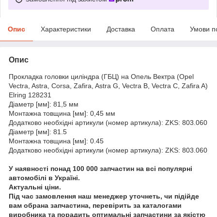
Опис
Характеристики
Доставка
Оплата
Умови п
Опис
Прокладка головки циліндра (ГБЦ) на Опель Вектра (Opel
Vectra, Astra, Corsa, Zafira, Astra G, Vectra B, Vectra C, Zafira A)
Elring 128231
Діаметр [мм]: 81,5 мм
Монтажна товщина [мм]: 0,45 мм
Додатково необхідні артикули (номер артикула): ZKS: 803.060
Діаметр [мм]: 81.5
Монтажна товщина [мм]: 0.45
Додатково необхідні артикули (номер артикула): ZKS: 803.060
У наявності понад 100 000 запчастин на всі популярні
автомобілі в Україні.
Актуальні ціни.
Під час замовлення наш менеджер уточнеть, чи підійде
вам обрана запчастина, перевірить за каталогами
виробника та порадить оптимальні запчастини за якістю