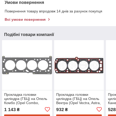
Умови повернення
Повернення товару впродовж 14 днів за рахунок покупця
Всі умови повернення
Подібні товари компанії
Прокладка головки
Прокладка головки
Прок
циліндра (ГБЦ) на Опель
циліндра (ГБЦ) на Опель
цилі
Комбо (Opel Combo,
Вектра (Opel Vectra, Astra,
Кане
Vectra, Astra, Zafira) Reinz
Astra F, Vectra B) Elring
Astra
1 143
932
528
₴
₴
613490000
645842
G, V