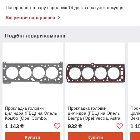
Повернення товару впродовж 14 днів за рахунок покупця
Всі умови повернення
Подібні товари компанії
Прокладка головки
Прокладка головки
Прок
циліндра (ГБЦ) на Опель
циліндра (ГБЦ) на Опель
цилі
Комбо (Opel Combo,
Вектра (Opel Vectra, Astra,
Вект
Vectra, Astra, Zafira) Reinz
Astra F, Vectra B) Elring
Cors
1 143
932
1 1
₴
₴
613490000
645842
Vect
Купити
Купити