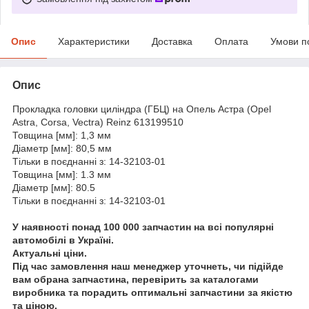
Опис
Характеристики
Доставка
Оплата
Умови п
Опис
Прокладка головки циліндра (ГБЦ) на Опель Астра (Opel
Astra, Corsa, Vectra) Reinz 613199510
Товщина [мм]: 1,3 мм
Діаметр [мм]: 80,5 мм
Тільки в поєднанні з: 14-32103-01
Товщина [мм]: 1.3 мм
Діаметр [мм]: 80.5
Тільки в поєднанні з: 14-32103-01
У наявності понад 100 000 запчастин на всі популярні
автомобілі в Україні.
Актуальні ціни.
Під час замовлення наш менеджер уточнеть, чи підійде
вам обрана запчастина, перевірить за каталогами
виробника та порадить оптимальні запчастини за якістю
та ціною.