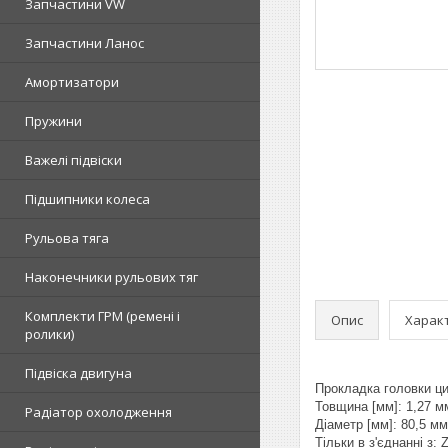
Запчастини VW
Запчастини Ланос
Амортизатори
Пружини
Важелі підвіски
Підшипники колеса
Рульова тяга
Наконечники рульових тяг
Комплекти ГРМ (ремені і
Опис
Харак
ролики)
Підвіска двигуна
Прокладка головки цил
Товщина [мм]: 1,27 м
Радіатор охолодження
Діаметр [мм]: 80,5 мм
Тільки в з'єднанні з: