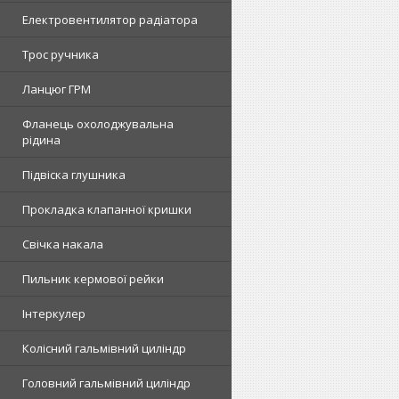
Електровентилятор радіатора
Трос ручника
Ланцюг ГРМ
Фланець охолоджувальна
рідина
Підвіска глушника
Прокладка клапанної кришки
Свічка накала
Пильник кермової рейки
Інтеркулер
Колісний гальмівний циліндр
Головний гальмівний циліндр