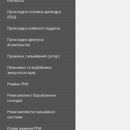
Напівось
Прокладка головки циліндра
(ГБЦ)
Прокладка олійного піддона
Прокладки двигуна
(Комплекти)
Пружина, гальмівний супорт
Пильники та відбійники
амортизаторів
Ремінь ГРМ
Ремкомплект барабанних
колодок
Ремкомплекти гальмівної
системи
Ролик ременя ГРМ