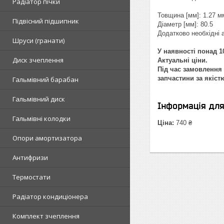
Радіатор пічки
Товщина [мм]: 1.27 м
Підвісний підшипник
Діаметр [мм]: 80.5
Додатково необхідні 
Шруси (гранати)
У наявності понад 10
Диск зчеплення
Актуальні ціни.
Під час замовлення 
запчастини за якіст
Гальмівний барабан
Гальмівний диск
Інформація дл
Гальмівні колодки
Ціна:
740 ₴
Опори амортизатора
Антифризи
Термостати
Радіатор кондиціонера
Комплект зчеплення