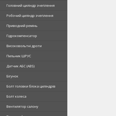
Головний циліндр зчеплення
Робочий циліндр зчеплення
Приводний ремінь
Гідрокомпенсатор
Високовольтні дроти
Пильник ШРУС
Датчик АБС (ABS)
Бігунок
Болт головки блока циліндрів
Болт колеса
Вентилятор салону