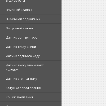
Віськомуфта
Впускной клапан
Выжимной подшипник
Випускний клапан
Датчик вентилятора
Датчик тиску оливи
Датчик заднього ходу
Датчик зносу гальмівних
колодок
Датчик стоп-сигналу
Котушка запалювання
Кошик зчеплення