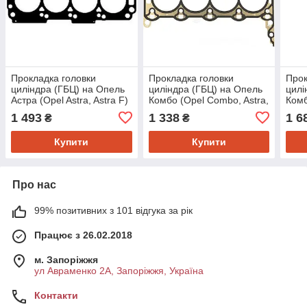
Прокладка головки
Прокладка головки
Прок
циліндра (ГБЦ) на Опель
циліндра (ГБЦ) на Опель
цилі
Астра (Opel Astra, Astra F)
Комбо (Opel Combo, Astra,
Комб
Elring 470070
Corsa, Astra G, Astra H)
Cors
1 493
1 338
1 6
₴
₴
Reinz 613622500
Astra
Купити
Купити
Про нас
99% позитивних з 101 відгука за рік
Працює з 26.02.2018
м. Запоріжжя
ул Авраменко 2А, Запоріжжя, Україна
Контакти